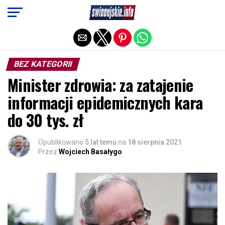
Exit mobile version
BEZ KATEGORII
Minister zdrowia: za zatajenie
informacji epidemicznych kara
do 30 tys. zł
Opublikowano
5 lat temu
na
18 sierpnia 2021
Przez
Wojciech Basałygo