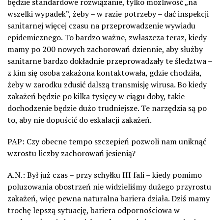
będzie standardowe rozwiązanie, tylko możliwość „na
wszelki wypadek”, żeby – w razie potrzeby – dać inspekcji
sanitarnej więcej czasu na przeprowadzenie wywiadu
epidemicznego. To bardzo ważne, zwłaszcza teraz, kiedy
mamy po 200 nowych zachorowań dziennie, aby służby
sanitarne bardzo dokładnie przeprowadzały te śledztwa –
z kim się osoba zakażona kontaktowała, gdzie chodziła,
żeby w zarodku zdusić dalszą transmisję wirusa. Bo kiedy
zakażeń będzie po kilka tysięcy w ciągu doby, takie
dochodzenie będzie dużo trudniejsze. Te narzędzia są po
to, aby nie dopuścić do eskalacji zakażeń.
PAP: Czy obecne tempo szczepień pozwoli nam uniknąć
wzrostu liczby zachorowań jesienią?
A.N.: Był już czas – przy schyłku III fali – kiedy pomimo
poluzowania obostrzeń nie widzieliśmy dużego przyrostu
zakażeń, więc pewna naturalna bariera działa. Dziś mamy
trochę lepszą sytuację, bariera odpornościowa w