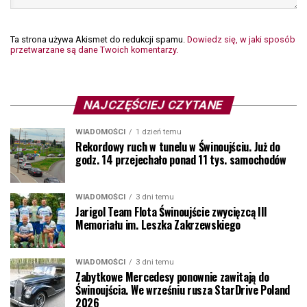
Ta strona używa Akismet do redukcji spamu.
Dowiedz się, w jaki sposób
przetwarzane są dane Twoich komentarzy.
NAJCZĘŚCIEJ CZYTANE
WIADOMOŚCI
1 dzień temu
Rekordowy ruch w tunelu w Świnoujściu. Już do
godz. 14 przejechało ponad 11 tys. samochodów
WIADOMOŚCI
3 dni temu
Jarigol Team Flota Świnoujście zwycięzcą III
Memoriału im. Leszka Zakrzewskiego
WIADOMOŚCI
3 dni temu
Zabytkowe Mercedesy ponownie zawitają do
Świnoujścia. We wrześniu rusza StarDrive Poland
2026