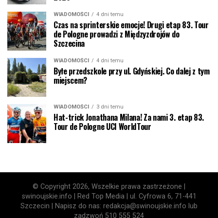
WIADOMOŚCI
4 dni temu
Czas na sprinterskie emocje! Drugi etap 83. Tour
de Pologne prowadzi z Międzyzdrojów do
Szczecina
WIADOMOŚCI
4 dni temu
Byłe przedszkole przy ul. Gdyńskiej. Co dalej z tym
miejscem?
WIADOMOŚCI
3 dni temu
Hat-trick Jonathana Milana! Za nami 3. etap 83.
Tour de Pologne UCI WorldTour
© Copyright 2026, Wszelkie prawa zastrzeżone |
swinoujskie.info | Red Top Media | ul. Cyfrowa 6, 71-441
Szczecin | Napisz do nas: redakcja@swinoujskie.info lub
zadzwoń 510 555 524