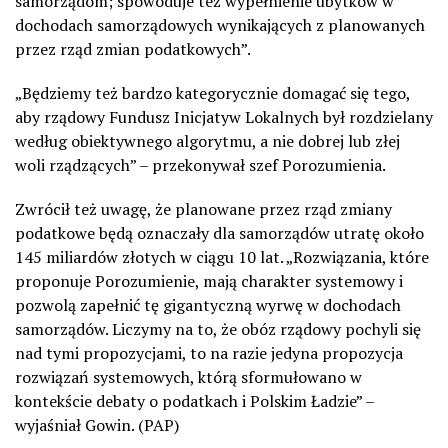
samorządom; spowoduje też wypełnienie ubytków w
dochodach samorządowych wynikających z planowanych
przez rząd zmian podatkowych”.
„Będziemy też bardzo kategorycznie domagać się tego,
aby rządowy Fundusz Inicjatyw Lokalnych był rozdzielany
według obiektywnego algorytmu, a nie dobrej lub złej
woli rządzących” – przekonywał szef Porozumienia.
Zwrócił też uwagę, że planowane przez rząd zmiany
podatkowe będą oznaczały dla samorządów utratę około
145 miliardów złotych w ciągu 10 lat. „Rozwiązania, które
proponuje Porozumienie, mają charakter systemowy i
pozwolą zapełnić tę gigantyczną wyrwę w dochodach
samorządów. Liczymy na to, że obóz rządowy pochyli się
nad tymi propozycjami, to na razie jedyna propozycja
rozwiązań systemowych, którą sformułowano w
kontekście debaty o podatkach i Polskim Ładzie” –
wyjaśniał Gowin. (PAP)