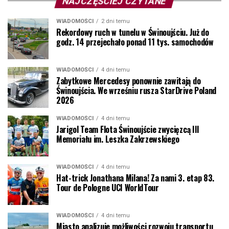
NAJCZĘŚCIEJ CZYTANE
WIADOMOŚCI
2 dni temu
Rekordowy ruch w tunelu w Świnoujściu. Już do
godz. 14 przejechało ponad 11 tys. samochodów
WIADOMOŚCI
4 dni temu
Zabytkowe Mercedesy ponownie zawitają do
Świnoujścia. We wrześniu rusza StarDrive Poland
2026
WIADOMOŚCI
4 dni temu
Jarigol Team Flota Świnoujście zwycięzcą III
Memoriału im. Leszka Zakrzewskiego
WIADOMOŚCI
4 dni temu
Hat-trick Jonathana Milana! Za nami 3. etap 83.
Tour de Pologne UCI WorldTour
WIADOMOŚCI
4 dni temu
Miasto analizuje możliwości rozwoju transportu