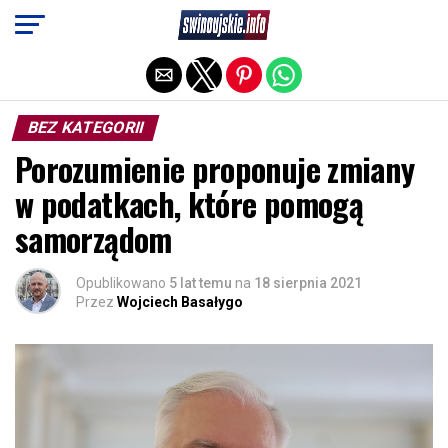
Exit mobile version
BEZ KATEGORII
Porozumienie proponuje zmiany
w podatkach, które pomogą
samorządom
Opublikowano
5 lat temu
na
18 sierpnia 2021
Przez
Wojciech Basałygo