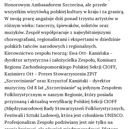
Honorowym Ambasadorem Szczecina, ale przede
wszystkim wizytówką polskiej kultury w kraju i za granicą.
W swoją pracę angażuje dziś ponad trzystu artystów w
różnym wieku: tancerzy, śpiewaków, solistów oraz
muzyków. Zespół współpracuje z najwybitniejszymi
choreografami, regionalistami i ekspertami w dziedzinie
polskich tańców narodowych i regionalnych.
Kierownictwo zespołu tworzą: Ewa Ott- Kamińska –
dyrektor artystyczna i założycielka Zespołu, Komisarz
Regionu Zachodniopomorskiego Polskiej Sekcji CIOFF,
Kazimierz Ott – Prezes Stowarzyszenia ZPiT
„Szczecinianie” oraz Krzysztof Kamiński – dyrektor
muzyczny. Od 8 lat „Szczecinianie” są jedynym Zespołem
Folklorystycznym w naszym Regionie, który posiada
przyznaną i aktualną weryfikację Polskiej Sekcji CIOFF
(Międzynarodowej Rady Stowarzyszeń Folklorystycznych,
Festiwali i Sztuki Ludowej), która jest członkiem UNESCO.
Profesjonalizm Zespołu podziwiany jest nie tylko na
arenie krajowej, ale również międzynarodowej. Dlatego