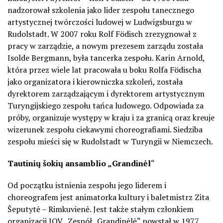
nadzorował szkolenia jako lider zespołu tanecznego
artystycznej twórczości ludowej w Ludwigsburgu w
Rudolstadt. W 2007 roku Rolf Födisch zrezygnował z
pracy w zarządzie, a nowym prezesem zarządu została
Isolde Bergmann, była tancerka zespołu. Karin Arnold,
która przez wiele lat pracowała u boku Rolfa Födischa
jako organizatora i kierowniczka szkoleń, została
dyrektorem zarządzającym i dyrektorem artystycznym
Turyngijskiego zespołu tańca ludowego. Odpowiada za
próby, organizuje występy w kraju i za granicą oraz kreuje
wizerunek zespołu ciekawymi choreografiami. Siedziba
zespołu mieści się w Rudolstadt w Turyngii w Niemczech.
Tautinių šokių ansamblio „Grandinėl
“
Od początku istnienia zespołu jego liderem i
choreografem jest animatorka kultury i baletmistrz Zita
Šeputytė – Rimkuvienė. Jest także stałym członkiem
organizacji IOV.
Zespół „Grandinėlė“ powstał w 1977