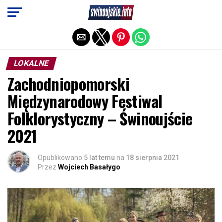
Exit mobile version
LOKALNE
Zachodniopomorski
Międzynarodowy Festiwal
Folklorystyczny – Świnoujście
2021
Opublikowano
5 lat temu
na
18 sierpnia 2021
Przez
Wojciech Basałygo