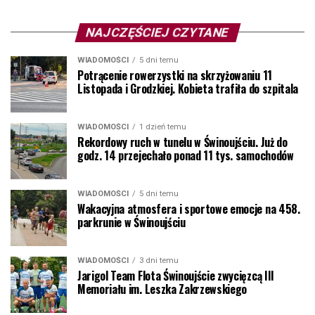
NAJCZĘŚCIEJ CZYTANE
WIADOMOŚCI
5 dni temu
Potrącenie rowerzystki na skrzyżowaniu 11
Listopada i Grodzkiej. Kobieta trafiła do szpitala
WIADOMOŚCI
1 dzień temu
Rekordowy ruch w tunelu w Świnoujściu. Już do
godz. 14 przejechało ponad 11 tys. samochodów
WIADOMOŚCI
5 dni temu
Wakacyjna atmosfera i sportowe emocje na 458.
parkrunie w Świnoujściu
WIADOMOŚCI
3 dni temu
Jarigol Team Flota Świnoujście zwycięzcą III
Memoriału im. Leszka Zakrzewskiego