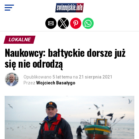
Exit mobile version
LOKALNE
Naukowcy: bałtyckie dorsze już
się nie odrodzą
Opublikowano
5 lat temu
na
21 sierpnia 2021
Przez
Wojciech Basałygo