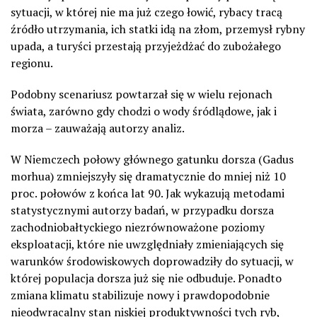
sytuacji, w której nie ma już czego łowić, rybacy tracą
źródło utrzymania, ich statki idą na złom, przemysł rybny
upada, a turyści przestają przyjeżdżać do zubożałego
regionu.
Podobny scenariusz powtarzał się w wielu rejonach
świata, zarówno gdy chodzi o wody śródlądowe, jak i
morza – zauważają autorzy analiz.
W Niemczech połowy głównego gatunku dorsza (Gadus
morhua) zmniejszyły się dramatycznie do mniej niż 10
proc. połowów z końca lat 90. Jak wykazują metodami
statystycznymi autorzy badań, w przypadku dorsza
zachodniobałtyckiego niezrównoważone poziomy
eksploatacji, które nie uwzględniały zmieniających się
warunków środowiskowych doprowadziły do sytuacji, w
której populacja dorsza już się nie odbuduje. Ponadto
zmiana klimatu stabilizuje nowy i prawdopodobnie
nieodwracalny stan niskiej produktywności tych ryb,