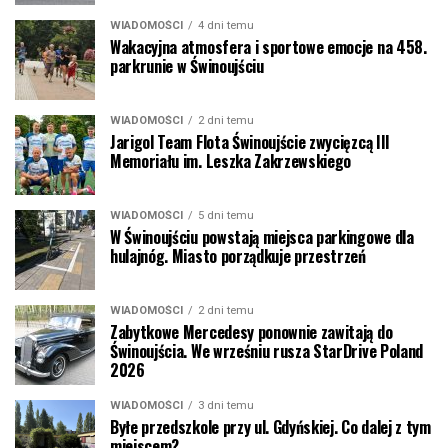
WIADOMOŚCI
4 dni temu
Wakacyjna atmosfera i sportowe emocje na 458.
parkrunie w Świnoujściu
WIADOMOŚCI
2 dni temu
Jarigol Team Flota Świnoujście zwycięzcą III
Memoriału im. Leszka Zakrzewskiego
WIADOMOŚCI
5 dni temu
W Świnoujściu powstają miejsca parkingowe dla
hulajnóg. Miasto porządkuje przestrzeń
WIADOMOŚCI
2 dni temu
Zabytkowe Mercedesy ponownie zawitają do
Świnoujścia. We wrześniu rusza StarDrive Poland
2026
WIADOMOŚCI
3 dni temu
Byłe przedszkole przy ul. Gdyńskiej. Co dalej z tym
miejscem?