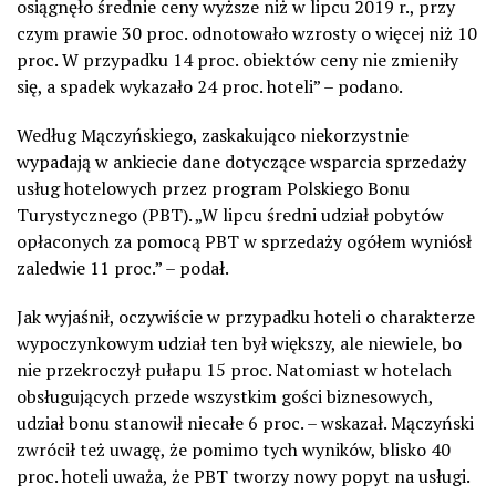
osiągnęło średnie ceny wyższe niż w lipcu 2019 r., przy
czym prawie 30 proc. odnotowało wzrosty o więcej niż 10
proc. W przypadku 14 proc. obiektów ceny nie zmieniły
się, a spadek wykazało 24 proc. hoteli” – podano.
Według Mączyńskiego, zaskakująco niekorzystnie
wypadają w ankiecie dane dotyczące wsparcia sprzedaży
usług hotelowych przez program Polskiego Bonu
Turystycznego (PBT). „W lipcu średni udział pobytów
opłaconych za pomocą PBT w sprzedaży ogółem wyniósł
zaledwie 11 proc.” – podał.
Jak wyjaśnił, oczywiście w przypadku hoteli o charakterze
wypoczynkowym udział ten był większy, ale niewiele, bo
nie przekroczył pułapu 15 proc. Natomiast w hotelach
obsługujących przede wszystkim gości biznesowych,
udział bonu stanowił niecałe 6 proc. – wskazał. Mączyński
zwrócił też uwagę, że pomimo tych wyników, blisko 40
proc. hoteli uważa, że PBT tworzy nowy popyt na usługi.