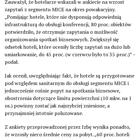
Zauważył, że hotelarze wskazali w ankiecie na wzrost
zapytań z segmentu MICE na okres powakacyjny.
„Pomijając hotele, które nie dysponują odpowiednią
infrastrukturą do obsługi konferencji, 80 proc. obiektów
potwierdziło, że otrzymuje zapytania o możliwość
organizowania spotkań biznesowych. Zwiększył się
odsetek hoteli, które oceniły liczbę zapytań na dużo lub
umiarkowanie, do 45 proc. (w czerwcu było to 35 proc.)” –
podał.
Jak ocenił, uwzględniając fakt, że hotele są przygotowane
pod względem sanitarnym do obsługi segmentu MICE i
jednocześnie rośnie popyt na spotkania biznesowe,
obostrzenia dotyczące limitu powierzchni (10 mkw. na 1
os.) powinny zostać jak najszybciej zniesione, a
przynajmniej istotnie poluzowane.
Z ankiety przeprowadzonej przez Izbę wynika ponadto,
że wzrosły nieco średnie ceny za pobyt. „60 proc. hoteli