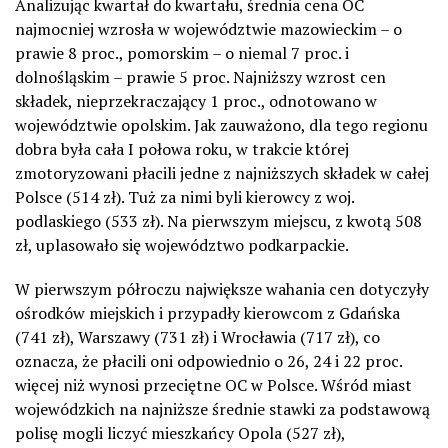
Analizując kwartał do kwartału, średnia cena OC
najmocniej wzrosła w województwie mazowieckim – o
prawie 8 proc., pomorskim – o niemal 7 proc. i
dolnośląskim – prawie 5 proc. Najniższy wzrost cen
składek, nieprzekraczający 1 proc., odnotowano w
województwie opolskim. Jak zauważono, dla tego regionu
dobra była cała I połowa roku, w trakcie której
zmotoryzowani płacili jedne z najniższych składek w całej
Polsce (514 zł). Tuż za nimi byli kierowcy z woj.
podlaskiego (533 zł). Na pierwszym miejscu, z kwotą 508
zł, uplasowało się województwo podkarpackie.
W pierwszym półroczu największe wahania cen dotyczyły
ośrodków miejskich i przypadły kierowcom z Gdańska
(741 zł), Warszawy (731 zł) i Wrocławia (717 zł), co
oznacza, że płacili oni odpowiednio o 26, 24 i 22 proc.
więcej niż wynosi przeciętne OC w Polsce. Wśród miast
wojewódzkich na najniższe średnie stawki za podstawową
polisę mogli liczyć mieszkańcy Opola (527 zł),