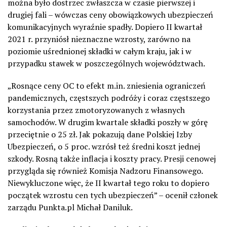
można było dostrzec zwłaszcza w czasie pierwszej i
drugiej fali – wówczas ceny obowiązkowych ubezpieczeń
komunikacyjnych wyraźnie spadły. Dopiero II kwartał
2021 r. przyniósł nieznaczne wzrosty, zarówno na
poziomie uśrednionej składki w całym kraju, jak i w
przypadku stawek w poszczególnych województwach.
„Rosnące ceny OC to efekt m.in. zniesienia ograniczeń
pandemicznych, częstszych podróży i coraz częstszego
korzystania przez zmotoryzowanych z własnych
samochodów. W drugim kwartale składki poszły w górę
przeciętnie o 25 zł. Jak pokazują dane Polskiej Izby
Ubezpieczeń, o 5 proc. wzrósł też średni koszt jednej
szkody. Rosną także inflacja i koszty pracy. Presji cenowej
przygląda się również Komisja Nadzoru Finansowego.
Niewykluczone więc, że II kwartał tego roku to dopiero
początek wzrostu cen tych ubezpieczeń” – ocenił członek
zarządu Punkta.pl Michał Daniluk.