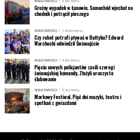
WIADOMOŚCI
4 dni temu
Groźny wypadek w Łunowie. Samochód wjechał na
chodnik i potrącił pieszego
WIADOMOŚCI
1 dzień temu
Czy robot potrafi pływać w Bałtyku? Edward
Warchocki odwiedził Świnoujście
WIADOMOŚCI
4 dni temu
Pięciu nowych policjantów zasili szeregi
świnoujskiej komendy. Złożyli uroczyste
ślubowanie
WIADOMOŚCI
3 dni temu
Markowy Festiwal. Pięć dni muzyki, teatru i
spotkań z gwiazdami