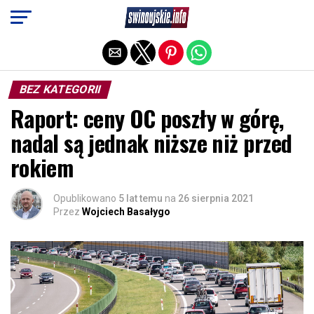
Exit mobile version
BEZ KATEGORII
Raport: ceny OC poszły w górę,
nadal są jednak niższe niż przed
rokiem
Opublikowano
5 lat temu
na
26 sierpnia 2021
Przez
Wojciech Basałygo