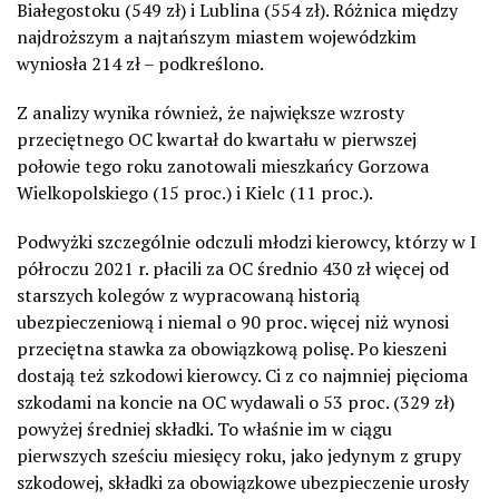
Białegostoku (549 zł) i Lublina (554 zł). Różnica między
najdroższym a najtańszym miastem wojewódzkim
wyniosła 214 zł – podkreślono.
Z analizy wynika również, że największe wzrosty
przeciętnego OC kwartał do kwartału w pierwszej
połowie tego roku zanotowali mieszkańcy Gorzowa
Wielkopolskiego (15 proc.) i Kielc (11 proc.).
Podwyżki szczególnie odczuli młodzi kierowcy, którzy w I
półroczu 2021 r. płacili za OC średnio 430 zł więcej od
starszych kolegów z wypracowaną historią
ubezpieczeniową i niemal o 90 proc. więcej niż wynosi
przeciętna stawka za obowiązkową polisę. Po kieszeni
dostają też szkodowi kierowcy. Ci z co najmniej pięcioma
szkodami na koncie na OC wydawali o 53 proc. (329 zł)
powyżej średniej składki. To właśnie im w ciągu
pierwszych sześciu miesięcy roku, jako jedynym z grupy
szkodowej, składki za obowiązkowe ubezpieczenie urosły