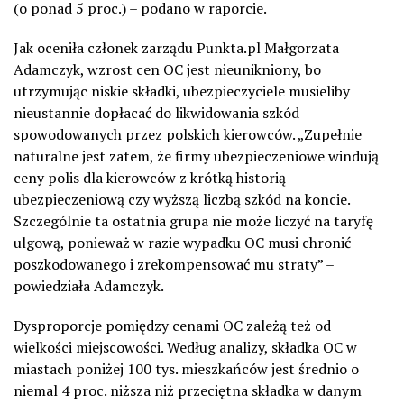
(o ponad 5 proc.) – podano w raporcie.
Jak oceniła członek zarządu Punkta.pl Małgorzata
Adamczyk, wzrost cen OC jest nieunikniony, bo
utrzymując niskie składki, ubezpieczyciele musieliby
nieustannie dopłacać do likwidowania szkód
spowodowanych przez polskich kierowców. „Zupełnie
naturalne jest zatem, że firmy ubezpieczeniowe windują
ceny polis dla kierowców z krótką historią
ubezpieczeniową czy wyższą liczbą szkód na koncie.
Szczególnie ta ostatnia grupa nie może liczyć na taryfę
ulgową, ponieważ w razie wypadku OC musi chronić
poszkodowanego i zrekompensować mu straty” –
powiedziała Adamczyk.
Dysproporcje pomiędzy cenami OC zależą też od
wielkości miejscowości. Według analizy, składka OC w
miastach poniżej 100 tys. mieszkańców jest średnio o
niemal 4 proc. niższa niż przeciętna składka w danym