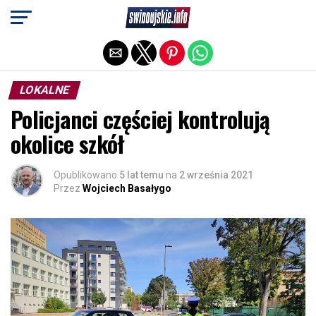
Exit mobile version
LOKALNE
Policjanci częściej kontrolują
okolice szkół
Opublikowano
5 lat temu
na
2 września 2021
Przez
Wojciech Basałygo