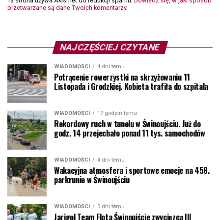
Ta strona używa Akismet do redukcji spamu.
Dowiedz się, w jaki sposób
przetwarzane są dane Twoich komentarzy.
NAJCZĘŚCIEJ CZYTANE
WIADOMOŚCI
4 dni temu
Potrącenie rowerzystki na skrzyżowaniu 11
Listopada i Grodzkiej. Kobieta trafiła do szpitala
WIADOMOŚCI
17 godzin temu
Rekordowy ruch w tunelu w Świnoujściu. Już do
godz. 14 przejechało ponad 11 tys. samochodów
WIADOMOŚCI
4 dni temu
Wakacyjna atmosfera i sportowe emocje na 458.
parkrunie w Świnoujściu
WIADOMOŚCI
3 dni temu
Jarigol Team Flota Świnoujście zwycięzcą III