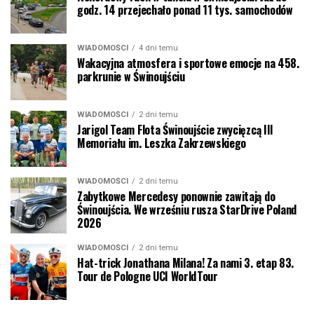
godz. 14 przejechało ponad 11 tys. samochodów
WIADOMOŚCI
4 dni temu
Wakacyjna atmosfera i sportowe emocje na 458.
parkrunie w Świnoujściu
WIADOMOŚCI
2 dni temu
Jarigol Team Flota Świnoujście zwycięzcą III
Memoriału im. Leszka Zakrzewskiego
WIADOMOŚCI
2 dni temu
Zabytkowe Mercedesy ponownie zawitają do
Świnoujścia. We wrześniu rusza StarDrive Poland
2026
WIADOMOŚCI
2 dni temu
Hat-trick Jonathana Milana! Za nami 3. etap 83.
Tour de Pologne UCI WorldTour