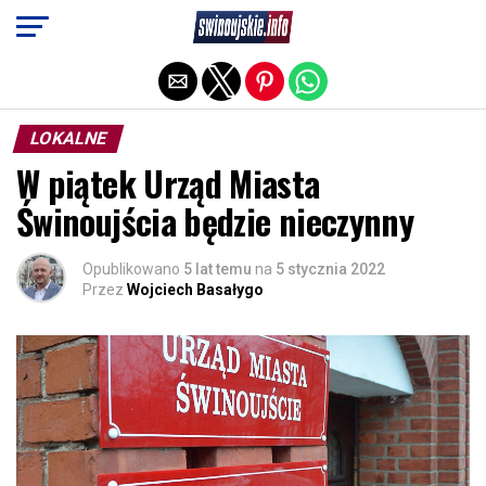
Exit mobile version
LOKALNE
W piątek Urząd Miasta
Świnoujścia będzie nieczynny
Opublikowano
5 lat temu
na
5 stycznia 2022
Przez
Wojciech Basałygo