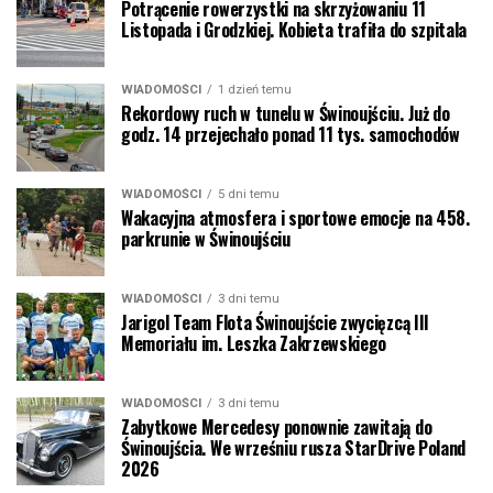
Potrącenie rowerzystki na skrzyżowaniu 11
Listopada i Grodzkiej. Kobieta trafiła do szpitala
WIADOMOŚCI
1 dzień temu
Rekordowy ruch w tunelu w Świnoujściu. Już do
godz. 14 przejechało ponad 11 tys. samochodów
WIADOMOŚCI
5 dni temu
Wakacyjna atmosfera i sportowe emocje na 458.
parkrunie w Świnoujściu
WIADOMOŚCI
3 dni temu
Jarigol Team Flota Świnoujście zwycięzcą III
Memoriału im. Leszka Zakrzewskiego
WIADOMOŚCI
3 dni temu
Zabytkowe Mercedesy ponownie zawitają do
Świnoujścia. We wrześniu rusza StarDrive Poland
2026