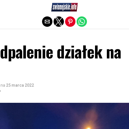
Exit mobile version
dpalenie działek na
na
25 marca 2022
o