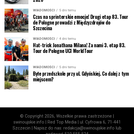
WIADOMOŚCI
5 dni temu
Czas na sprinterskie emocje! Drugi etap 83. Tour
de Pologne prowadzi z Międzyzdrojów do
Szczecina
WIADOMOŚCI
4 dni temu
Hat-trick Jonathana Milana! Za nami 3. etap 83.
Tour de Pologne UCI WorldTour
WIADOMOŚCI
5 dni temu
Byłe przedszkole przy ul. Gdyńskiej. Co dalej z tym
miejscem?
© Copyright 2026, Wszelkie prawa zastrzeżone |
swinoujskie.info | Red Top Media | ul. Cyfrowa 6, 71-441
Szczecin | Napisz do nas: redakcja@swinoujskie.info lub