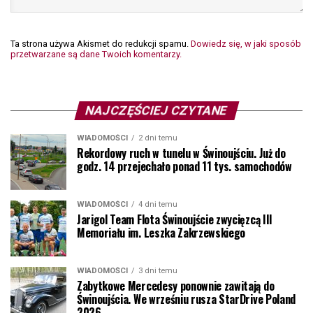
Ta strona używa Akismet do redukcji spamu.
Dowiedz się, w jaki sposób
przetwarzane są dane Twoich komentarzy.
NAJCZĘŚCIEJ CZYTANE
WIADOMOŚCI
2 dni temu
Rekordowy ruch w tunelu w Świnoujściu. Już do
godz. 14 przejechało ponad 11 tys. samochodów
WIADOMOŚCI
4 dni temu
Jarigol Team Flota Świnoujście zwycięzcą III
Memoriału im. Leszka Zakrzewskiego
WIADOMOŚCI
3 dni temu
Zabytkowe Mercedesy ponownie zawitają do
Świnoujścia. We wrześniu rusza StarDrive Poland
2026