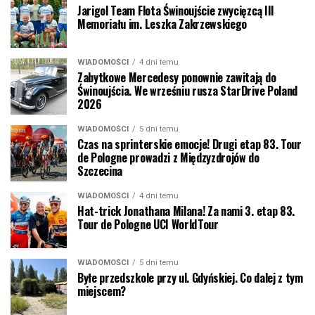
Jarigol Team Flota Świnoujście zwycięzcą III
Memoriału im. Leszka Zakrzewskiego
WIADOMOŚCI
4 dni temu
Zabytkowe Mercedesy ponownie zawitają do
Świnoujścia. We wrześniu rusza StarDrive Poland
2026
WIADOMOŚCI
5 dni temu
Czas na sprinterskie emocje! Drugi etap 83. Tour
de Pologne prowadzi z Międzyzdrojów do
Szczecina
WIADOMOŚCI
4 dni temu
Hat-trick Jonathana Milana! Za nami 3. etap 83.
Tour de Pologne UCI WorldTour
WIADOMOŚCI
5 dni temu
Byłe przedszkole przy ul. Gdyńskiej. Co dalej z tym
miejscem?