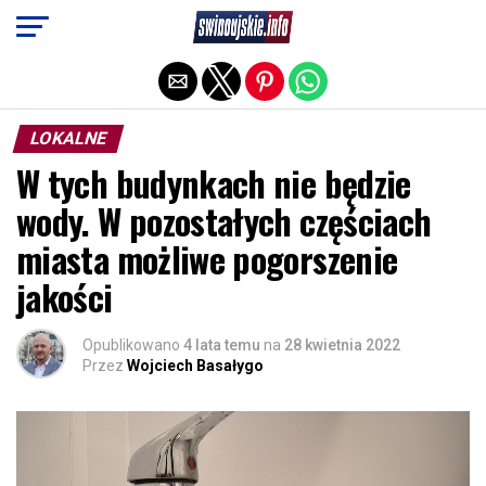
Exit mobile version
LOKALNE
W tych budynkach nie będzie
wody. W pozostałych częściach
miasta możliwe pogorszenie
jakości
Opublikowano
4 lata temu
na
28 kwietnia 2022
Przez
Wojciech Basałygo