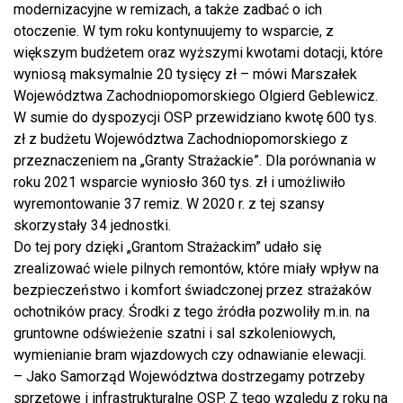
modernizacyjne w remizach, a także zadbać o ich
otoczenie. W tym roku kontynuujemy to wsparcie, z
większym budżetem oraz wyższymi kwotami dotacji, które
wyniosą maksymalnie 20 tysięcy zł – mówi Marszałek
Województwa Zachodniopomorskiego Olgierd Geblewicz.
W sumie do dyspozycji OSP przewidziano kwotę 600 tys.
zł z budżetu Województwa Zachodniopomorskiego z
przeznaczeniem na „Granty Strażackie”. Dla porównania w
roku 2021 wsparcie wyniosło 360 tys. zł i umożliwiło
wyremontowanie 37 remiz. W 2020 r. z tej szansy
skorzystały 34 jednostki.
Do tej pory dzięki „Grantom Strażackim” udało się
zrealizować wiele pilnych remontów, które miały wpływ na
bezpieczeństwo i komfort świadczonej przez strażaków
ochotników pracy. Środki z tego źródła pozwoliły m.in. na
gruntowne odświeżenie szatni i sal szkoleniowych,
wymienianie bram wjazdowych czy odnawianie elewacji.
– Jako Samorząd Województwa dostrzegamy potrzeby
sprzętowe i infrastrukturalne OSP. Z tego względu z roku na