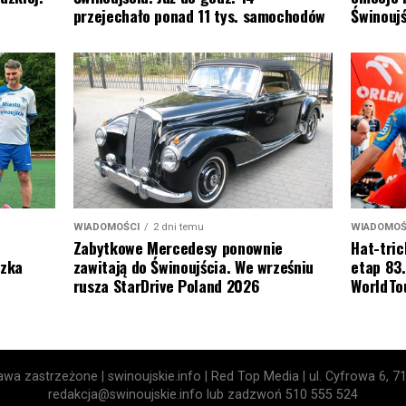
Świnoujś
przejechało ponad 11 tys. samochodów
WIADOMOŚ
WIADOMOŚCI
2 dni temu
Hat-tric
Zabytkowe Mercedesy ponownie
etap 83.
szka
zawitają do Świnoujścia. We wrześniu
WorldTo
rusza StarDrive Poland 2026
wa zastrzeżone | swinoujskie.info | Red Top Media | ul. Cyfrowa 6, 7
redakcja@swinoujskie.info lub zadzwoń 510 555 524