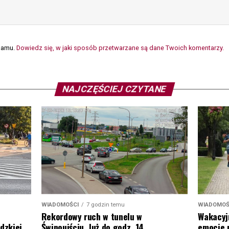
spamu.
Dowiedz się, w jaki sposób przetwarzane są dane Twoich komentarzy.
NAJCZĘŚCIEJ CZYTANE
WIADOMOŚ
WIADOMOŚCI
7 godzin temu
Wakacyj
Rekordowy ruch w tunelu w
emocje 
dzkiej.
Świnoujściu. Już do godz. 14