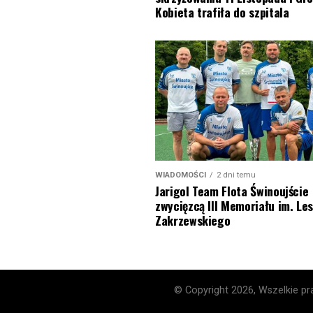
Kobieta trafiła do szpitala
WIADOMOŚCI
2 dni temu
Jarigol Team Flota Świnoujście
zwycięzcą III Memoriału im. Le
Zakrzewskiego
© Copyright 2026, Wszelkie pra