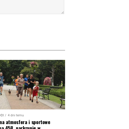
CI
4 dni temu
na atmosfera i sportowe
na 458. parkrunie w