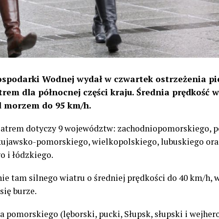
Gospodarki Wodnej wydał w czwartek ostrzeżenia pi
rem dla północnej części kraju. Średnia prędkość w
d morzem do 95 km/h.
wiatrem dotyczy 9 województw: zachodniopomorskiego, 
kujawsko-pomorskiego, wielkopolskiego, lubuskiego or
 i łódzkiego.
e tam silnego wiatru o średniej prędkości do 40 km/h, 
się burze.
pomorskiego (lęborski, pucki, Słupsk, słupski i wejher