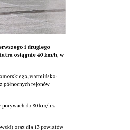
erwszego i drugiego
iatru osiągnie 40 km/h, w
pomorskiego, warmińsko-
az północnych rejonów
w porywach do 80 km/h z
owski) oraz dla 13 powiatów