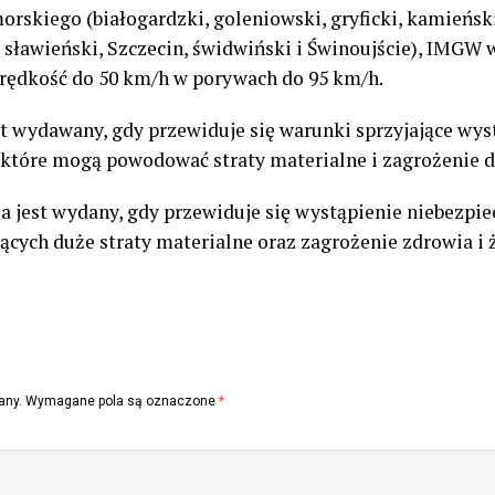
kiego (białogardzki, goleniowski, gryficki, kamieński,
i, sławieński, Szczecin, świdwiński i Świnoujście), IMGW
prędkość do 50 km/h w porywach do 95 km/h.
st wydawany, gdy przewiduje się warunki sprzyjające wy
które mogą powodować straty materialne i zagrożenie dl
a jest wydany, gdy przewiduje się wystąpienie niebezpie
ych duże straty materialne oraz zagrożenie zdrowia i ż
any.
Wymagane pola są oznaczone
*