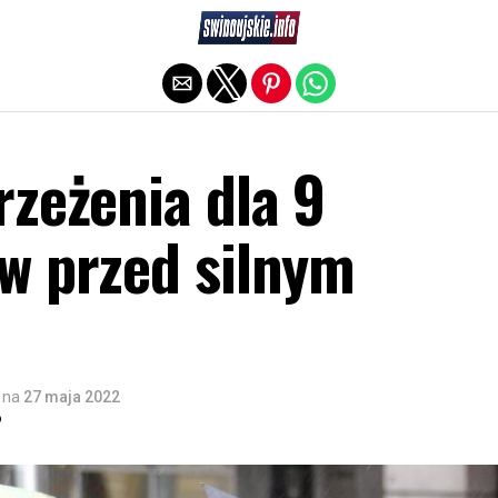
Exit mobile version
zeżenia dla 9
w przed silnym
na
27 maja 2022
o