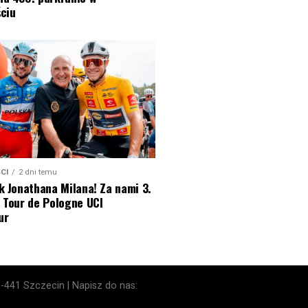
ciu
CI
2 dni temu
k Jonathana Milana! Za nami 3.
 Tour de Pologne UCI
ur
1-441 Szczecin | Napisz do nas: