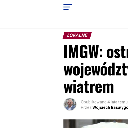
LOKALNE
IMGW: ostr
województ
wiatrem
Opublikowano
4 lata temu
Przez
Wojciech Basałyg