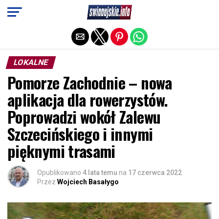
Exit mobile version
LOKALNE
Pomorze Zachodnie – nowa
aplikacja dla rowerzystów.
Poprowadzi wokół Zalewu
Szczecińskiego i innymi
pięknymi trasami
Opublikowano
4 lata temu
na
17 czerwca 2022
Przez
Wojciech Basałygo