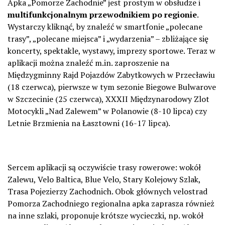
Apka „Pomorze Zachodnie” jest prostym w obsłudze i
multifunkcjonalnym przewodnikiem po regionie
.
Wystarczy kliknąć, by znaleźć w smartfonie „polecane
trasy”, „polecane miejsca” i „wydarzenia” – zbliżające się
koncerty, spektakle, wystawy, imprezy sportowe. Teraz w
aplikacji można znaleźć m.in. zaproszenie na
Międzygminny Rajd Pojazdów Zabytkowych w Przecławiu
(18 czerwca), pierwsze w tym sezonie Biegowe Bulwarove
w Szczecinie (25 czerwca), XXXII Międzynarodowy Zlot
Motocykli „Nad Zalewem” w Polanowie (8-10 lipca) czy
Letnie Brzmienia na Łasztowni (16-17 lipca).
Sercem aplikacji są oczywiście trasy rowerowe: wokół
Zalewu, Velo Baltica, Blue Velo, Stary Kolejowy Szlak,
Trasa Pojezierzy Zachodnich. Obok głównych velostrad
Pomorza Zachodniego regionalna apka zaprasza również
na inne szlaki, proponuje krótsze wycieczki, np. wokół