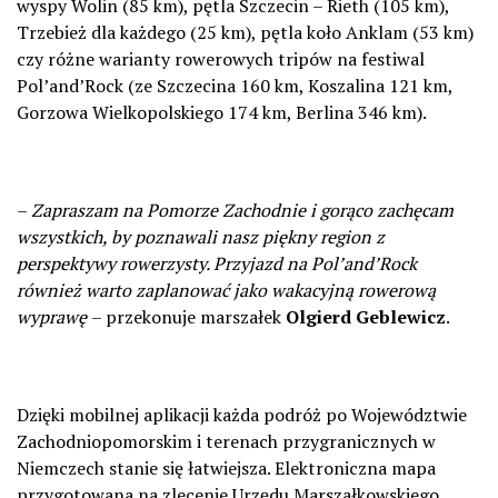
wyspy Wolin (85 km), pętla Szczecin – Rieth (105 km),
Trzebież dla każdego (25 km), pętla koło Anklam (53 km)
czy różne warianty rowerowych tripów na festiwal
Pol’and’Rock (ze Szczecina 160 km, Koszalina 121 km,
Gorzowa Wielkopolskiego 174 km, Berlina 346 km).
–
Zapraszam na Pomorze Zachodnie i gorąco zachęcam
wszystkich, by poznawali nasz piękny region z
perspektywy rowerzysty. Przyjazd na Pol’and’Rock
również warto zaplanować jako wakacyjną rowerową
wyprawę
– przekonuje marszałek
Olgierd Geblewicz
.
Dzięki mobilnej aplikacji każda podróż po Województwie
Zachodniopomorskim i terenach przygranicznych w
Niemczech stanie się łatwiejsza. Elektroniczna mapa
przygotowana na zlecenie Urzędu Marszałkowskiego