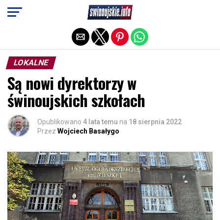
Exit mobile version
LOKALNE
Są nowi dyrektorzy w
świnoujskich szkołach
Opublikowano
4 lata temu
na
18 sierpnia 2022
Przez
Wojciech Basałygo