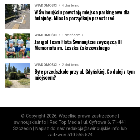
WIADOMOŚCI
4 dni temu
W Świnoujściu powstają miejsca parkingowe dla
hulajnóg. Miasto porządkuje przestrzeń
WIADOMOŚCI
1 dzień temu
Jarigol Team Flota Świnoujście zwycięzcą III
Memoriału im. Leszka Zakrzewskiego
WIADOMOŚCI
2 dni temu
Byłe przedszkole przy ul. Gdyńskiej. Co dalej z tym
miejscem?
© Copyright 2026, Wszelkie prawa zastrzeżone |
swinoujskie.info | Red Top Media | ul. Cyfrowa 6, 71-441
Szczecin | Napisz do nas: redakcja@swinoujskie.info lub
zadzwoń 510 555 524