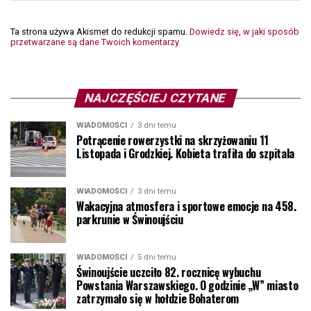
Ta strona używa Akismet do redukcji spamu.
Dowiedz się, w jaki sposób
przetwarzane są dane Twoich komentarzy.
NAJCZĘŚCIEJ CZYTANE
WIADOMOŚCI
3 dni temu
Potrącenie rowerzystki na skrzyżowaniu 11
Listopada i Grodzkiej. Kobieta trafiła do szpitala
WIADOMOŚCI
3 dni temu
Wakacyjna atmosfera i sportowe emocje na 458.
parkrunie w Świnoujściu
WIADOMOŚCI
5 dni temu
Świnoujście uczciło 82. rocznicę wybuchu
Powstania Warszawskiego. O godzinie „W” miasto
zatrzymało się w hołdzie Bohaterom