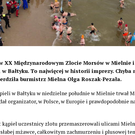
 w XX Międzynarodowym Zlocie Morsów w Mielnie i 
 w Bałtyku. To najwięcej w historii imprezy. Chyba 
ierdziła burmistrz Mielna Olga Roszak-Pezała.
pieli w Bałtyku w niedzielne południe w Mielnie trwał
dał organizator, w Polsce, w Europie i prawdopodobnie n
t kąpiel uczestnicy zlotu przemaszerowali ulicami Mieln
o słabej mżawce, całkowitym zachmurzeniu i plusowej tem