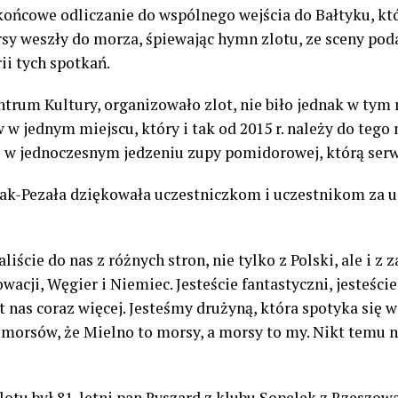
końcowe odliczanie do wspólnego wejścia do Bałtyku, k
rsy weszły do morza, śpiewając hymn zlotu, ze sceny poda
ii tych spotkań.
ntrum Kultury, organizowało zlot, nie biło jednak w tym
 w jednym miejscu, który i tak od 2015 r. należy do tego 
i w jednoczesnym jedzeniu zupy pomidorowej, którą serw
ak-Pezała dziękowała uczestniczkom i uczestnikom za 
liście do nas z różnych stron, nie tylko z Polski, ale i z 
wacji, Węgier i Niemiec. Jesteście fantastyczni, jesteście
est nas coraz więcej. Jesteśmy drużyną, która spotyka się w
ą morsów, że Mielno to morsy, a morsy to my. Nikt temu 
otu był 81-letni pan Ryszard z klubu Sopelek z Rzeszowa,