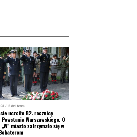
CI
5 dni temu
cie uczciło 82. rocznicę
 Powstania Warszawskiego. O
 „W” miasto zatrzymało się w
 Bohaterom