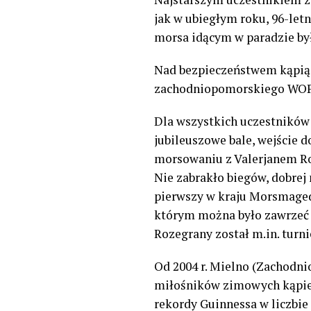
jak w ubiegłym roku, 96-let
morsa idącym w paradzie był
Nad bezpieczeństwem kąpiący
zachodniopomorskiego WOPR
Dla wszystkich uczestników 
jubileuszowe bale, wejście 
morsowaniu z Valerjanem Ro
Nie zabrakło biegów, dobrej
pierwszy w kraju Morsmagedd
którym można było zawrzeć z
Rozegrany został m.in. tur
Od 2004 r. Mielno (Zachodni
miłośników zimowych kąpiel
rekordy Guinnessa w liczbie