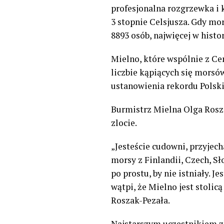
profesjonalna rozgrzewka i 
3 stopnie Celsjusza. Gdy mo
8893 osób, najwięcej w histor
Mielno, które wspólnie z Ce
liczbie kąpiących się morsów
ustanowienia rekordu Polsk
Burmistrz Mielna Olga Rosz
zlocie.
„Jesteście cudowni, przyjecha
morsy z Finlandii, Czech, Sło
po prostu, by nie istniały. J
wątpi, że Mielno jest stolic
Roszak-Pezała.
Najstarszym uczestnikiem zl