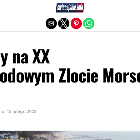
Exit mobile version
y na XX
odowym Zlocie Mors
na
13 lutego 2023
o