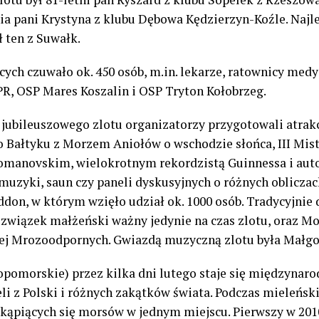
nia pani Krystyna z klubu Dębowa Kędzierzyn-Koźle. Naj
 ten z Suwałk.
ch czuwało ok. 450 osób, m.in. lekarze, ratownicy medy
, OSP Mares Koszalin i OSP Tryton Kołobrzeg.
jubileuszowego zlotu organizatorzy przygotowali atrakcj
do Bałtyku z Morzem Aniołów o wschodzie słońca, III Mis
manovskim, wielokrotnym rekordzistą Guinnessa i aut
 muzyki, saun czy paneli dyskusyjnych o różnych oblicz
on, w którym wzięło udział ok. 1000 osób. Tradycyjnie d
wiązek małżeński ważny jedynie na czas zlotu, oraz Mo
niej Mrozoodpornych. Gwiazdą muzyczną zlotu była Małg
opomorskie) przez kilka dni lutego staje się międzynaro
i z Polski i różnych zakątków świata. Podczas mieleńs
 kąpiących się morsów w jednym miejscu. Pierwszy w 2010