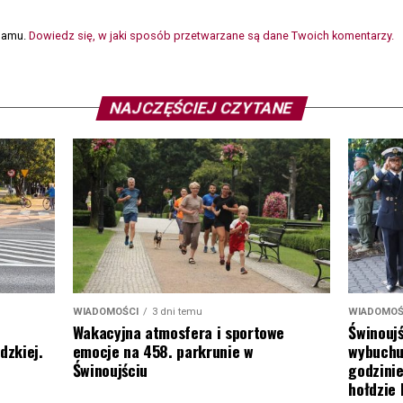
spamu.
Dowiedz się, w jaki sposób przetwarzane są dane Twoich komentarzy.
NAJCZĘŚCIEJ CZYTANE
WIADOMOŚCI
3 dni temu
WIADOMOŚ
Wakacyjna atmosfera i sportowe
Świnoujś
emocje na 458. parkrunie w
dzkiej.
wybuchu
Świnoujściu
godzinie
hołdzie