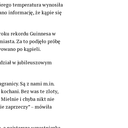
tórego temperatura wynosiła
no informację, że kąpie się
 roku rekordu Guinnesa w
miasta. Za to podjęło próbę
owano po kąpieli.
udział w jubileuszowym
zagranicy. Są z nami m.in.
 kochani. Bez was te zloty,
 Mielnie i chyba nikt nie
nie zaprzeczy” – mówiła
 a najstarszą uczestniczką,