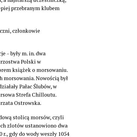
lepiej przebranym klubem
czni, członkowie
e – były m. in. dwa
trzostwa Polski w
orem książek o morsowaniu.
ach morsowania. Nowością był
ziałały Pałac Ślubów, w
rsowa Strefa Chilloutu.
orzata Ostrowska.
dową stolicą morsów, czyli
kich zlotów ustanowiono dwa
 r., gdy do wody weszły 1054