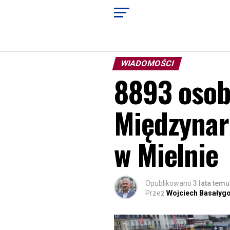
WIADOMOŚCI
8893 osob
Międzynar
w Mielnie
Opublikowano
3 lata temu
Przez
Wojciech Basałyg