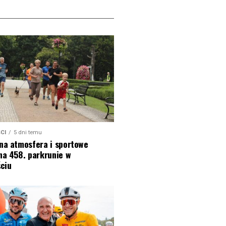
CI
5 dni temu
na atmosfera i sportowe
na 458. parkrunie w
ciu