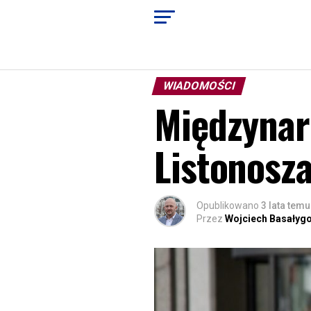
WIADOMOŚCI
Międzynar
Listonosza
Opublikowano
3 lata temu
Przez
Wojciech Basałyg