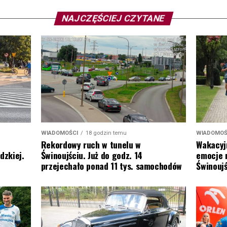
NAJCZĘŚCIEJ CZYTANE
WIADOMOŚ
WIADOMOŚCI
18 godzin temu
Wakacyj
Rekordowy ruch w tunelu w
emocje 
dzkiej.
Świnoujściu. Już do godz. 14
Świnoujś
przejechało ponad 11 tys. samochodów