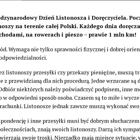
dzynarodowy Dzień Listonosza i Doręczyciela. Poc
tonoszy na terenie całej Polski. Każdego dnia doręcz
chodami, na rowerach i pieszo – prawie 1 mln km!
d. Wymaga nie tylko sprawności fizycznej i dobrej orient
 odpowiedzialności.
ez listonoszy przesyłki czy przekazy pieniężne, muszą tr
e z przewidzianą dla nich procedurą. Jedne wrzucane są 
 Odbiór niektórych należy poświadczyć podpisem, inne m
o w odpowiedni sposób osoba. Czasem są to miłe i wycze
 rachunki. Listonosze jednak zawsze muszą wykonać swoj
pondencję i inne przesyłki musi być dobrym słuchaczem 
ołecznościach, znają swoich listonoszy. Darzą ich sympa
wierzają swoje troski. Nierzadko mają miejsce sytuacje, 