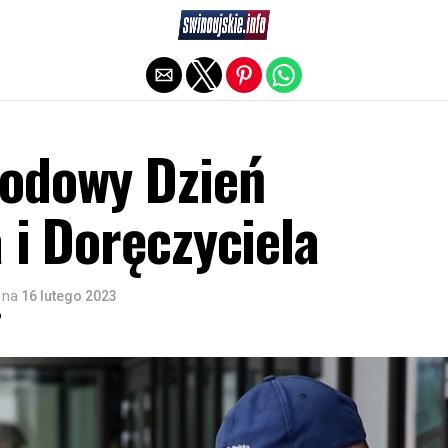
Exit mobile version
odowy Dzień
 i Doręczyciela
na
16 lutego 2023
o