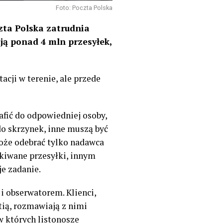
Foto: Poczta Polska
zta Polska zatrudnia
ają ponad 4 mln przesyłek,
acji w terenie, ale przede
afić do odpowiedniej osoby,
do skrzynek, inne muszą być
oże odebrać tylko nadawca
kiwane przesyłki, innym
e zadanie.
i obserwatorem. Klienci,
tią, rozmawiają z nimi
w których listonosze