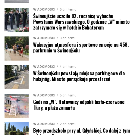
WIADOMOŚCI
5 dni temu
Świnoujście uczciło 82. rocznicę wybuchu
Powstania Warszawskiego. O godzinie „W” miasto
zatrzymało się w hołdzie Bohaterom
WIADOMOŚCI
3 dni temu
Wakacyjna atmosfera i sportowe emocje na 458.
parkrunie w Świnoujściu
WIADOMOŚCI
4 dni temu
W Świnoujściu powstają miejsca parkingowe dla
hulajnóg. Miasto porządkuje przestrzeń
WIADOMOŚCI
5 dni temu
Godzina „W”. Ratownicy odpalili biało-czerwone
flary, a plaża zamarła
WIADOMOŚCI
2 dni temu
Byłe przedszkole przy ul. Gdyńskiej. Co dalej z tym