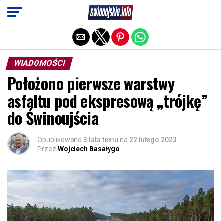
Exit mobile version
WIADOMOŚCI
Położono pierwsze warstwy
asfaltu pod ekspresową „trójkę”
do Świnoujścia
Opublikowano
3 lata temu
na
22 lutego 2023
Przez
Wojciech Basałygo