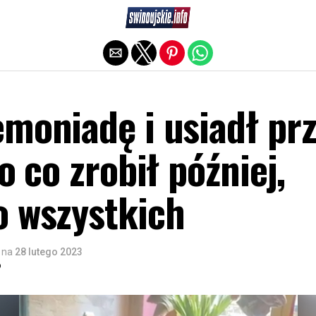
Exit mobile version
moniadę i usiadł pr
o co zrobił później,
o wszystkich
na
28 lutego 2023
o