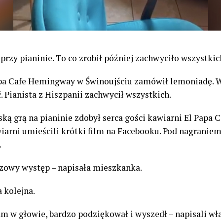
przy pianinie. To co zrobił później zachwyciło wszystkic
Papa Cafe Hemingway w Świnoujściu zamówił lemoniadę. 
ć. Pianista z Hiszpanii zachwycił wszystkich.
ą grą na pianinie zdobył serca gości kawiarni El Papa
wiarni umieścili krótki film na Facebooku. Pod nagranie
.
azowy występ – napisała mieszkanka.
a kolejna.
nam w głowie, bardzo podziękował i wyszedł
– napisali wł