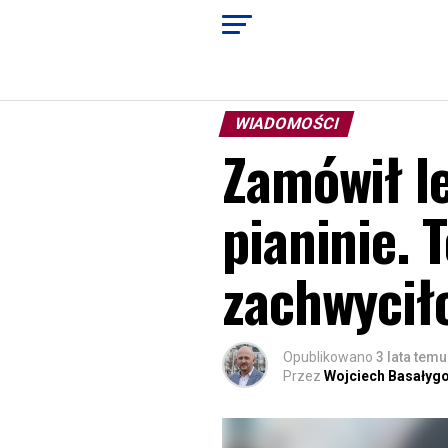
WIADOMOŚCI
Zamówił le
pianinie. T
zachwycił
Opublikowano
3 lata temu
Przez
Wojciech Basałyg