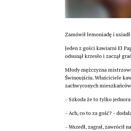
Zamówił lemoniadę i usiadł 
Jeden z gości kawiarni El 
odsunął krzesło i zaczął gra
Młody mężczyzna mistrzowsk
Świnoujściu. Właściciele ka
zachwyconych mieszkańców
– Szkoda że to tylko jednor
– Ach, co to za gość? – dodał
– Wszedł, zagrał, zawrócił 