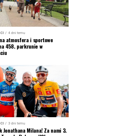
CI
4 dni temu
na atmosfera i sportowe
na 458. parkrunie w
ciu
CI
3 dni temu
k Jonathana Milana! Za nami 3.