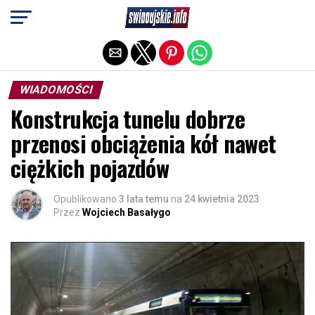
Exit mobile version
WIADOMOŚCI
Konstrukcja tunelu dobrze
przenosi obciążenia kół nawet
ciężkich pojazdów
Opublikowano
3 lata temu
na
24 kwietnia 2023
Przez
Wojciech Basałygo