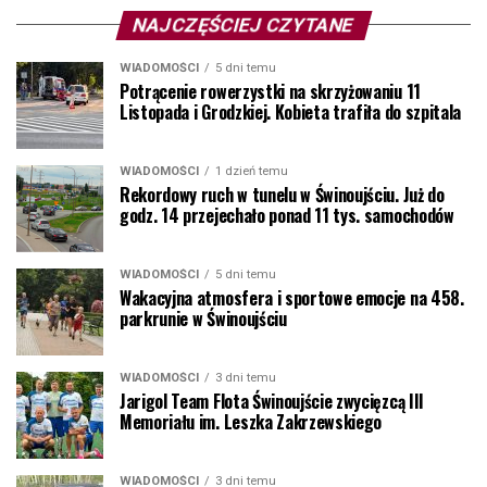
NAJCZĘŚCIEJ CZYTANE
WIADOMOŚCI
5 dni temu
Potrącenie rowerzystki na skrzyżowaniu 11
Listopada i Grodzkiej. Kobieta trafiła do szpitala
WIADOMOŚCI
1 dzień temu
Rekordowy ruch w tunelu w Świnoujściu. Już do
godz. 14 przejechało ponad 11 tys. samochodów
WIADOMOŚCI
5 dni temu
Wakacyjna atmosfera i sportowe emocje na 458.
parkrunie w Świnoujściu
WIADOMOŚCI
3 dni temu
Jarigol Team Flota Świnoujście zwycięzcą III
Memoriału im. Leszka Zakrzewskiego
WIADOMOŚCI
3 dni temu