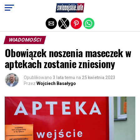
Exit mobile version
WIADOMOŚCI
Obowiązek noszenia maseczek w
aptekach zostanie zniesiony
Opublikowano
3 lata temu
na
25 kwietnia 2023
Przez
Wojciech Basałygo