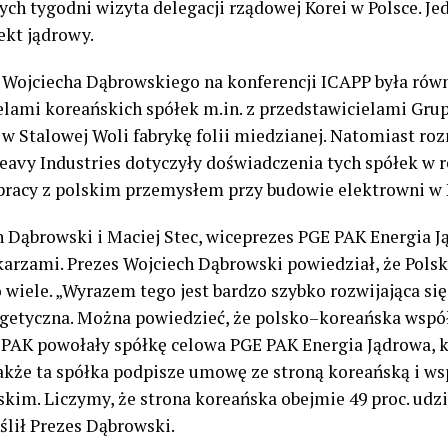
ych tygodni wizyta delegacji rządowej Korei w Polsce. 
ekt jądrowy.
 Wojciecha Dąbrowskiego na
k
onferencji ICAPP była rów
lami koreańskich spółek m.in. z przedstawicielami Grup
w Stalowej Woli fabrykę folii miedzianej. Natomiast r
eavy
Industries
dotyczyły doświadczenia tych spółek w r
pracy z polskim przemysłem przy budowie elektrowni w 
 Dąbrowski i Maciej Stec
,
w
iceprezes PGE PAK Energia J
arzami. Prezes Wojciech Dąbrowski powiedział, że Polskę 
o wiele
.
„
Wyrazem tego jest bardzo szybko rozwijająca si
ergetyczna. Można powiedzieć, że polsko
–
koreańska wspó
 PAK powołały spółkę celowa PGE PAK Energia Jądrowa, 
Także ta spółka podpisze umowę ze stroną koreańską i w
skim. Liczymy, że strona koreańska obejmie 49 proc. ud
ślił
Prezes Dąbrowski
.