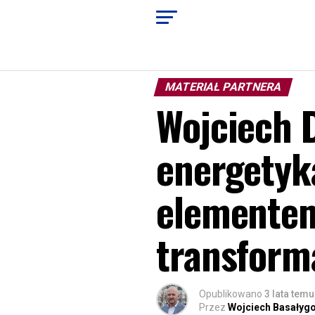
MATERIAŁ PARTNERA
Wojciech 
energetyk
elementem
transform
Opublikowano
3 lata temu
Przez
Wojciech Basałyg