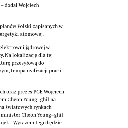
– dodał
Wojciech
 planów Polski zapisanych w
nergetyki atomowej.
elektrowni jądrowej w
 Na lokalizację dla tej
ukturę przesyłową do
m, tempa realizacji prac i
ch oraz
p
rezes PGE Wojciech
trem
Cheon
Young
–
ghil
na
 na światowych rynkach
ceminister
Cheon
Young
–
ghil
ojekt. Wyrazem tego będzie