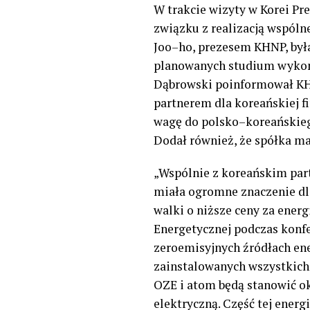
W trakcie wizyty w Korei Pr
związku z realizacją wspól
Joo
–
ho,
p
rezesem KHNP
,
był
planowanych studium wykonal
Dąbrowski poinformował KHN
partnerem dla koreańskiej f
wagę do polsko
–
koreańskieg
Dodał również, że spółka ma 
„
Wspólnie z koreańskim part
miała ogromne znaczenie dla
walki o niższe ceny za ener
Energetycznej podczas konfe
zeroemisyjnych źródłach ener
zainstalowanych wszystkich 
OZE i atom będą stanowić ok
elektryczną. Część tej ener