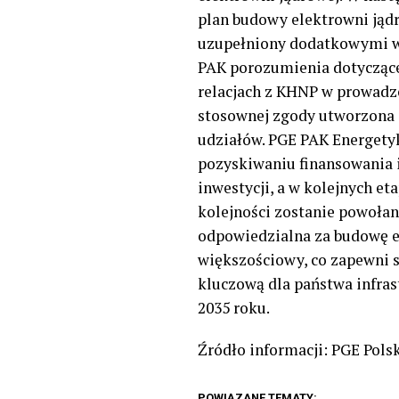
plan budowy elektrowni jądr
uzupełniony dodatkowymi wn
PAK porozumienia dotyczące
relacjach z KHNP w prowadzo
stosownej zgody utworzona z
udziałów. PGE PAK Energetyk
pozyskiwaniu finansowania
inwestycji, a w kolejnych e
kolejności zostanie powołan
odpowiedzialna za budowę el
większościowy, co zapewni 
kluczową dla
p
aństwa infras
2035 roku.
Źródło informacji: PGE Pols
POWIĄZANE TEMATY: