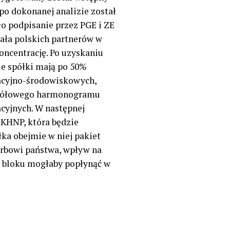
po dokonanej analizie został
o podpisanie przez PGE i ZE
ała polskich partnerów w
oncentrację. Po uzyskaniu
ie spółki mają po 50%
zacyjno-środowiskowych,
zegółowego harmonogramu
acyjnych. W następnej
 KHNP, która będzie
ka obejmie w niej pakiet
arbowi
p
aństwa, wpływ na
o bloku mogłaby popłynąć w