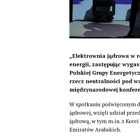
„
Elektrownia jądrowa w r
energii, zastępując wyga
Polskiej Grupy Energetycz
rzecz neutralności pod w
międzynarodowej konferen
W spotkaniu poświęconym dys
jądrowej, wzięli udział prze
jądrową, w tym m.in. z Korei
Emiratów Arabskich.