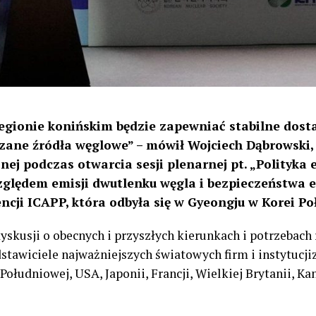
egionie konińskim będzie zapewniać stabilne dostaw
szane źródła węglowe
”
–
mówił
Wojciech Dąbrowski
nej podczas otwarcia sesji plenarnej pt. „Polityka 
zględem emisji dwutlenku węgla i bezpieczeństwa 
cji ICAPP, która odbyła się w
Gyeongju
w Korei Po
kusji o obecnych i przyszłych kierunkach i potrzebach
dstawiciele najważniejszych światowych firm i
instytucji
 Południowej, USA, Japonii, Francji, Wielkiej Brytanii, 