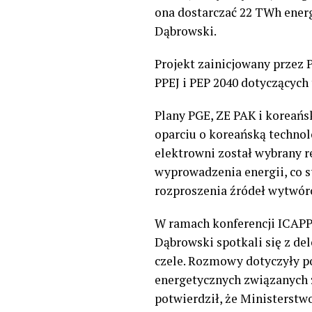
ona dostarczać 22
TWh
energ
Dąbrowski
.
Projekt zainicjowany przez 
PPEJ i PEP 2040 dotyczących
Plany PGE, ZE PAK i koreań
oparciu o koreańską technol
elektrowni został wybrany re
wyprowadzenia energii, co s
rozproszenia źródeł wytwór
W ramach
k
onferencji ICAP
Dąbrowski spotkali się z de
czele.
Rozmowy dotyczyły p
energetycznych związanych z
potwierdził, że Ministerstwo