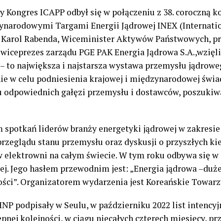
Kongres ICAPP odbył się w połączeniu z 38.
c
oroczną
k
zynarodowymi Targami Energii Jądrowej INEX (Internati
 Karol Rabenda
,
Wiceminister Aktywów Państwowych,
p
w
iceprezes
z
arządu
PGE PAK Energia Jądrowa S.A.
,
wzięl
–
to największa i najstarsza wystaw
a przemysłu jądrowe
ie w celu podniesienia krajowej i międzynarodowej świ
ju odpowiednich gałęzi przemysłu i dostawców, poszukiw
m spotkań liderów branży energetyki jądrowej w zakresi
przeglądu stanu przemysłu oraz dyskusji o przyszłych ki
elektrowni na całym świecie. W tym roku odbywa się w 
ej. Jego hasłem przewodnim jest:
„
Energia jądrowa
–
duże
ości
”
. Organizatorem wydarzenia jest Koreańskie Towarz
NP podpisały w Seulu, w październiku 2022 list intency
ępnej kolejności, w ciągu niecałych czterech miesięcy, p