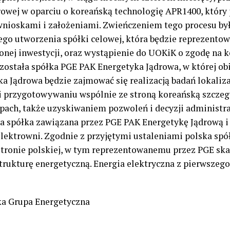
owej w oparciu o koreańską technologię APR1400, który 
ioskami i założeniami. Zwieńczeniem tego procesu był
go utworzenia spółki celowej, która będzie reprezentow
nej inwestycji, oraz wystąpienie do UOKiK o zgodę na k
ostała spółka PGE PAK Energetyka Jądrowa, w której ob
a Jądrowa będzie zajmować się realizacją badań lokali
 i przygotowywaniu wspólnie ze stroną koreańską szc
tapach, także uzyskiwaniem pozwoleń i decyzji administr
a spółka zawiązana przez PGE PAK Energetykę Jądrową i
ektrowni. Zgodnie z przyjętymi ustaleniami polska spół
stronie polskiej, w tym reprezentowanemu przez PGE
s
k
trukturę energetyczną. Energia elektryczna z pierwszeg
ka Grupa Energetyczna