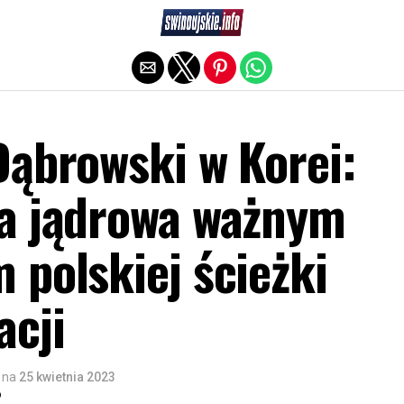
Exit mobile version
Dąbrowski w Korei:
a jądrowa ważnym
 polskiej ścieżki
acji
na
25 kwietnia 2023
o