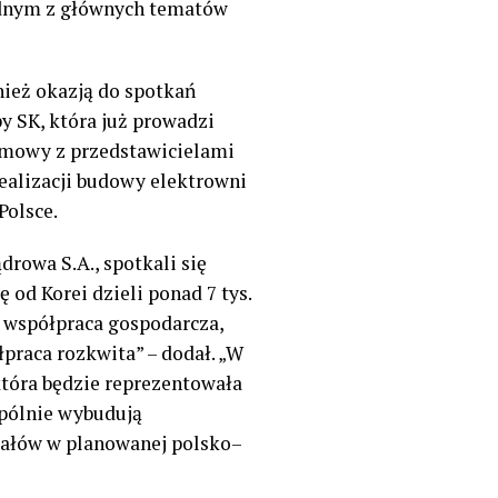
Jednym z głównych tematów
nież okazją do spotkań
y SK, która już prowadzi
ozmowy z przedstawicielami
ealizacji budowy elektrowni
Polsce.
ądrowa S.A.
,
spotkali się
od Korei dzieli ponad 7 tys.
ę współpraca gospodarcza,
łpraca rozkwita
”
–
dodał.
„
W
która będzie reprezentowała
spólnie wybudują
ziałów w planowanej polsko
–