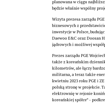
planowana w ciągu najbliższ
będzie właśnie wspólny proj
Wizyta
p
rezesa
z
arządu
PGE
biznesowych z przedstawicie
inwestycje w Polsce
,
budując 
Daewoo E&C oraz
Doosan
H
jądrowych i możliwej współ
Prezes
z
arządu
PGE Wojciech
także z koreańskim dziennik
kil
ometrów, ale łączy bardz
militarna, a teraz także en
kwietniu 2023 roku PGE i ZE
polską stronę w projekcie. 
elektrownię w rejonie koniń
koreańskiej spółce
”
–
podkre