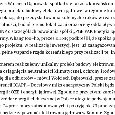
ezes Wojciech Dąbrowski spotkał się także z koreańskim
nego projektu budowy elektrowni jądrowej w regionie k
a okazją do przedyskutowania kolejnych kroków w reali
ności, badań terenu lokalizacji oraz oceny oddziaływa
P o szczegółach powołania spółki „PGE PAK Energia Jądr
irmy.
Whang
Joo
–
ho,
p
rezes KHNP
,
podkreślił, że spółka 
o projektu. W realizację inwestycji jest już zaangażowa
pełne wsparcie rządu koreańskiego przy realizacji tej in
nerem realizujemy unikalny projekt budowy elektrowni 
 osiągnięcia neutralności klimatycznej, ochrony środow
gię dla odbiorców
–
mówił
Wojciech Dąbrowski
,
p
rezes
z
a
rencji ICAPP
.
–
Docelowy
miks
energetyczny Polski będzi
gii: OZE i energii jądrowej. Zgodnie z przyjętymi założ
źródeł energii elektrycznej w Polsce ulegnie podwojeni
. 74 proc. mocy zainstalowanych i pokryją ok. 73 proc. z
gii będzie zapewniać elektrownia jądrowa w Koninie. Zgo