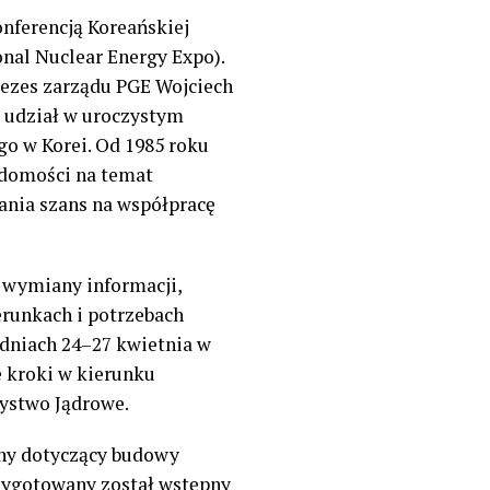
onferencją Koreańskiej
onal
Nuclear
Energy Expo).
rezes
z
arządu
PGE Wojciech
i udział w uroczystym
go w Korei.
Od 1985 roku
adomości na temat
ania szans na współpracę
e wymiany informacji,
erunkach i potrzebach
dniach 24
–
27 kwietnia w
 kroki w kierunku
ystwo Jądrowe.
jny dotyczący budowy
rzygotowany został wstępny