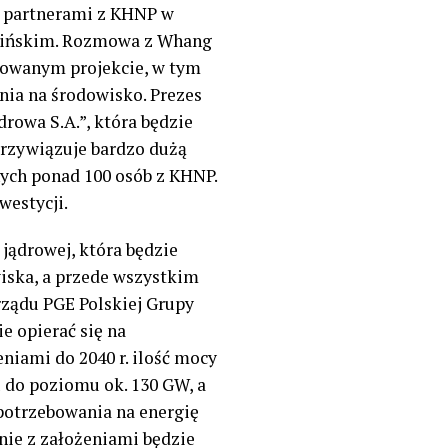
i partnerami z KHNP w
onińskim. Rozmowa z
Whang
zowanym projekcie, w tym
nia na środowisko. Prezes
owa S.A.”, która będzie
przywiązuje bardzo dużą
nych ponad 100 osób z KHNP.
westycji.
jądrowej, która będzie
iska, a przede wszystkim
rządu PGE Polskiej Grupy
e opierać się na
eniami do 2040 r. ilość mocy
u do poziomu ok. 130 GW, a
apotrzebowania na energię
dnie z założeniami będzie