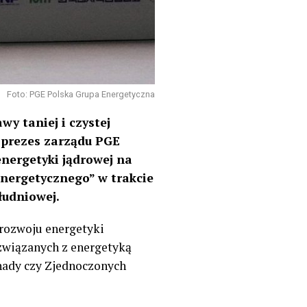
Foto: PGE Polska Grupa Energetyczna
y taniej i czystej
,
p
rezes
z
arządu PGE
energetyki jądrowej na
energetycznego” w trakcie
łudniowej.
 rozwoju energetyki
związanych z
energetyką
Kanady czy Zjednoczonych