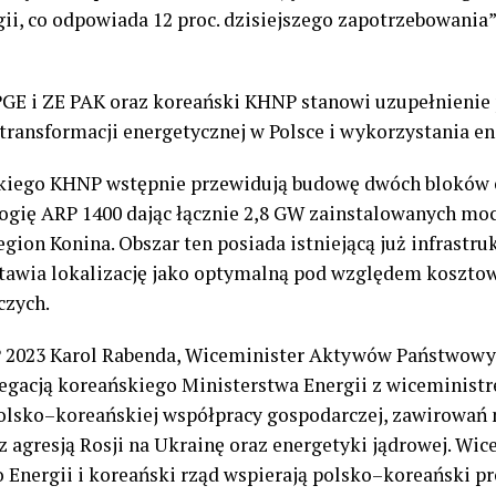
ii, co odpowiada 12 proc. dzisiejszego zapotrzebowania
”
PGE i ZE PAK oraz koreański KHNP stanowi uzupełnienie
 transformacji energetycznej w Polsce i wykorzystania e
skiego KHNP wstępnie przewidują budowę dwóch bloków 
ogię ARP 1400 dając łącznie 2,8 GW zainstalowanych mocy.
gion Konina. Obszar ten posiada istniejącą już infrastr
tawia lokalizację jako optymalną pod względem kosztowy
czych.
P 2023 Karol Rabenda
,
W
iceminister Aktywów Państwowy
legacją koreańskiego Ministerstwa Energii z wiceminis
olsko
–
koreańskiej współpracy gospodarczej, zawirowań
 agresją Rosji na Ukrainę oraz energetyki jądrowej. Wi
 Energii i koreański rząd wspierają polsko
–
koreański pr