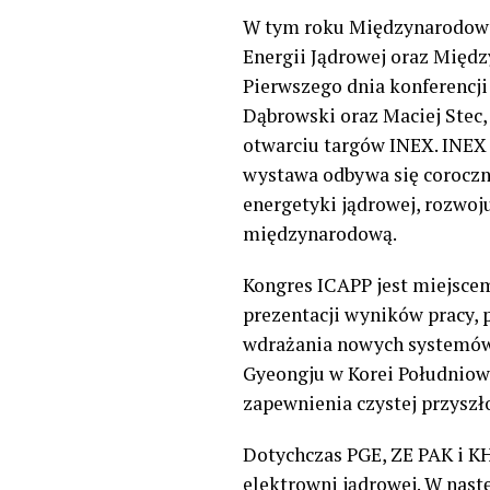
W tym roku Międzynarodowy 
Energii Jądrowej oraz Międ
Pierwszego dnia konferencji
Dąbrowski oraz Maciej Stec
,
otwarciu targów INEX. INEX
wystawa odbywa się coroczn
energetyki jądrowej, rozwo
międzynarodową.
Kongres ICAPP j
est miejsce
prezentacji wyników pracy, 
wdrażania nowych systemów 
Gyeongju
w Korei Południow
zapewnienia czystej przyszł
Dotychczas PGE, ZE PAK i KH
elektrowni jądrowej. W nast