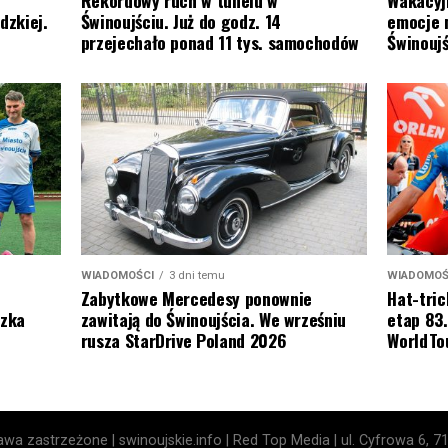
Rekordowy ruch w tunelu w
emocje 
dzkiej.
Świnoujściu. Już do godz. 14
Świnoujś
przejechało ponad 11 tys. samochodów
WIADOMOŚ
WIADOMOŚCI
3 dni temu
Hat-tric
Zabytkowe Mercedesy ponownie
etap 83.
szka
zawitają do Świnoujścia. We wrześniu
WorldTo
rusza StarDrive Poland 2026
wa zastrzeżone | swinoujskie.info | Red Top Media | ul. Cyfrowa 6, 7