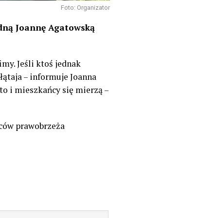
Foto: Organizator
adną Joannę Agatowską
my. Jeśli ktoś jednak
łątaja – informuje Joanna
o i mieszkańcy się mierzą –
ńców prawobrzeża