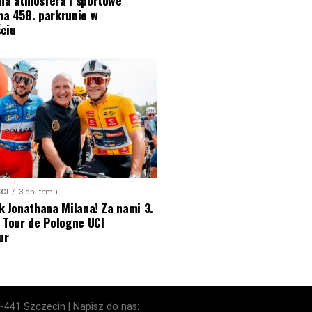
na 458. parkrunie w
ciu
CI
3 dni temu
k Jonathana Milana! Za nami 3.
 Tour de Pologne UCI
ur
1-441 Szczecin | Napisz do nas: