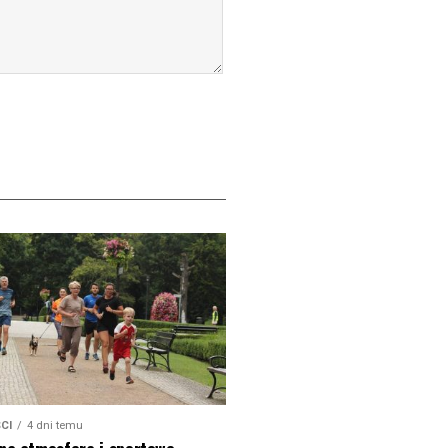
CI
4 dni temu
na atmosfera i sportowe