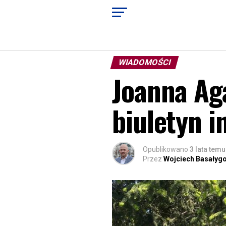
WIADOMOŚCI
Joanna Ag
biuletyn 
Opublikowano
3 lata temu
Przez
Wojciech Basałyg