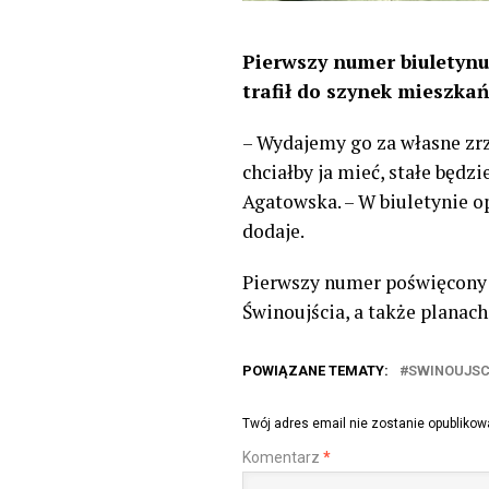
Pierwszy numer biuletyn
trafił do szynek mieszka
– Wydajemy go za własne zrz
chciałby ja mieć, stałe będ
Agatowska. – W biuletynie o
dodaje.
Pierwszy numer poświęcony 
Świnoujścia, a także planac
POWIĄZANE TEMATY:
SWINOUJSC
Twój adres email nie zostanie opublikow
Komentarz
*