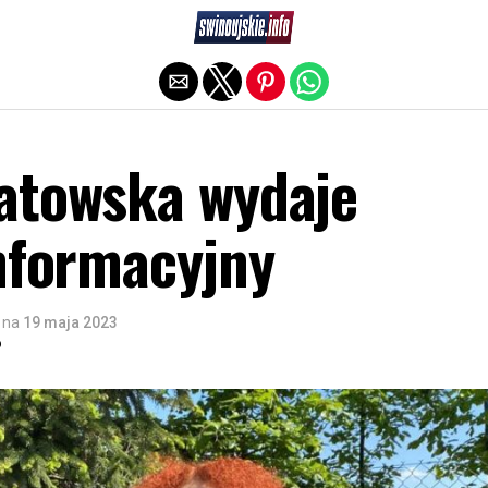
Exit mobile version
atowska wydaje
informacyjny
na
19 maja 2023
o