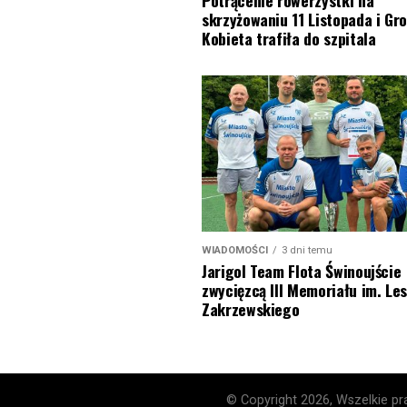
Potrącenie rowerzystki na
skrzyżowaniu 11 Listopada i Gro
Kobieta trafiła do szpitala
WIADOMOŚCI
3 dni temu
Jarigol Team Flota Świnoujście
zwycięzcą III Memoriału im. Le
Zakrzewskiego
© Copyright 2026, Wszelkie pra