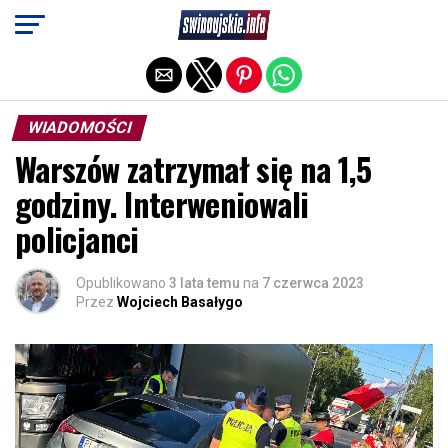
Exit mobile version
WIADOMOŚCI
Warszów zatrzymał się na 1,5
godziny. Interweniowali
policjanci
Opublikowano
3 lata temu
na
7 czerwca 2023
Przez
Wojciech Basałygo