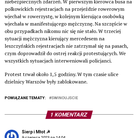
niebezpiecznych zdarzeń. W pierwszym kierowca busa na
polkowickich rejestracjach na przejeździe rowerowym
wjechał w rowerzystę, w kolejnym kierująca osobówką
wjechała w manifestującego mężczyznę. Na szczęście w
obu przypadkach nikomu nic się nie stało. W trzeciej
sytuacji mężczyzna kierujący mercedesem na
leszczyńskich rejestracjach nie zatrzymał się na pasach,
czym doprowadził do ostrej reakcji protestujących. We
wszystkich sytuacjach interweniowali policjanci.
Protest trwał około 1,5 godziny. W tym czasie ulice
dzielnicy Warszów były zablokowane.
POWIĄZANE TEMATY:
SWINOUJSCIE
1 KOMENTARZ
Sierp i Młot ☭
9 czerwca 2023 na 14:04