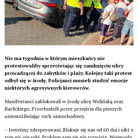
Nie ma tygodnia w którym mieszkańcy nie
protestowaliby sprzeciwiając się zamknięciu ulicy
prowadzącej do zabytków i plaży. Kolejny taki protest
odbył się w środę. Policjanci musieli studzić emocje
niektórych agresywnych kierowców.
Manifestanci zablokowali w środę ulicę Wolińską oraz
Barlickiego. Przechodzili przez przejścia dla pieszych
uniemożliwiając ruch samochodowy.
– Jesteśmy zdesperowani. Blokuje się nas od 60 dni i nikt z
tym nic nie robi. Problem sam się nie rozwiąże. Wojewoda