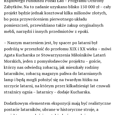
Rządowego Funduszu Polski Ład – Programu Ochrony
Zabytków. Na to zadanie uzyskano blisko 150 000 zł – cały
projekt będzie jednak kosztował kilka milionów złotych,
bo poza przywróceniem pierwotnego układu
pomieszczeń, przewidziano także zakup oryginalnych
mebli, narzędzi i innych przedmiotów z epoki.
– Naszym marzeniem jest, by spacer po latarni był
podróżą w przeszłość do przełomu XIX i XX wieku – mówi
Agata Kucharska ze Stowarzyszenia Miłośników Latarń
Morskich, jeden z pomysłodawców projektu – goście,
którzy nas odwiedzą zobaczą, jak mieszkały rodziny
latarników, zobaczą magazyn paliwa do latarnianych
lamp i będą mogli położyć się na twardym łóżku na
szczycie latarni, na którym przez kilkadziesiąt lat czuwali
strażnicy ognia – latarnicy – dodaje Kucharska.
Dodatkowym elementem ekspozycji mają być realistyczne
postacie latarników, ubrane w historyczne stroje, a