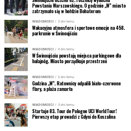
Powstania Warszawskiego. O godzinie „W” miasto
zatrzymało się w hołdzie Bohaterom
WIADOMOŚCI
3 dni temu
Wakacyjna atmosfera i sportowe emocje na 458.
parkrunie w Świnoujściu
WIADOMOŚCI
4 dni temu
W Świnoujściu powstają miejsca parkingowe dla
hulajnóg. Miasto porządkuje przestrzeń
WIADOMOŚCI
5 dni temu
Godzina „W”. Ratownicy odpalili biało-czerwone
flary, a plaża zamarła
WIADOMOŚCI
3 dni temu
Startuje 83. Tour de Pologne UCI WorldTour!
Pierwszy etap prowadzi z Gdyni do Koszalina