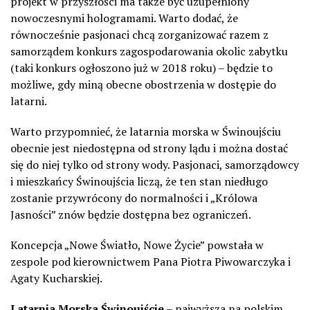
projekt w przyszłości ma także być uzupełniony
nowoczesnymi hologramami. Warto dodać, że
równocześnie pasjonaci chcą zorganizować razem z
samorządem konkurs zagospodarowania okolic zabytku
(taki konkurs ogłoszono już w 2018 roku) – będzie to
możliwe, gdy miną obecne obostrzenia w dostępie do
latarni.
Warto przypomnieć, że latarnia morska w Świnoujściu
obecnie jest niedostępna od strony lądu i można dostać
się do niej tylko od strony wody. Pasjonaci, samorządowcy
i mieszkańcy Świnoujścia liczą, że ten stan niedługo
zostanie przywrócony do normalności i „Królowa
Jasności” znów będzie dostępna bez ograniczeń.
Koncepcja „Nowe Światło, Nowe Życie” powstała w
zespole pod kierownictwem Pana Piotra Piwowarczyka i
Agaty Kucharskiej.
Latarnia Morska Świnoujście
– najwyższa na
polskim