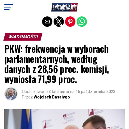
Exit mobile version
WIADOMOŚCI
PKW: frekwencja w wyborach
parlamentarnych, według
danych z 28,56 proc. komisji,
wyniosła 71,99 proc.
Opublikowano
3 lata temu
na
16 października 2023
Przez
Wojciech Basałygo