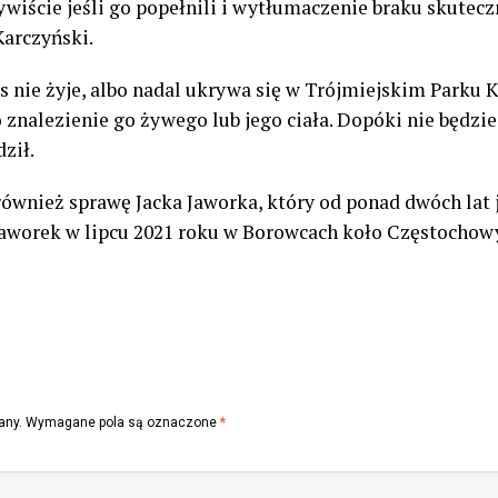
ywiście jeśli go popełnili i wytłumaczenie braku skutecz
Karczyński.
 nie żyje, albo nadal ukrywa się w Trójmiejskim Parku 
 znalezienie go żywego lub jego ciała. Dopóki nie będzie
dził.
również sprawę Jacka Jaworka, który od ponad dwóch lat
Jaworek w lipcu 2021 roku w Borowcach koło Częstochowy 
any.
Wymagane pola są oznaczone
*