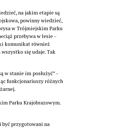
edzieć, na jakim etapie są
ojskowa, powinny wiedzieć,
Borysa w Trójmiejskim Parku
wciąż przebywa w lesie –
 taki komunikat również
m wszystko się udaje. Tak
są w stanie im posłużyć” –
iąc funkcjonariuszy różnych
żarnej.
skim Parku Krajobrazowym.
i być przygotowani na