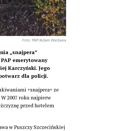
Foto: PAP/Adam Warżawa
nia „snajpera”
ił PAP emerytowany
ej Karczyński. Jego
otwarz dla policji.
ukiwaniami +snajpera+ ze
. W 2007 roku najpierw
mężczyznę przed hotelem
awa w Puszczy Szczecińskiej