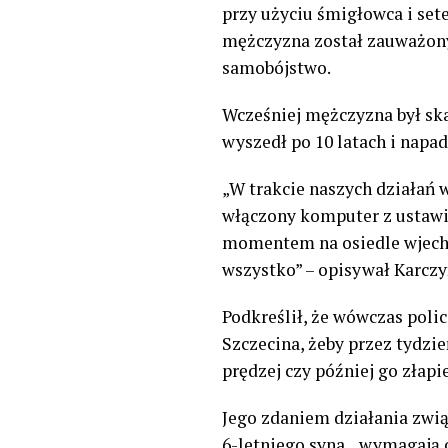
przy użyciu śmigłowca i sete
mężczyzna został zauważony 
samobójstwo.
Wcześniej mężczyzna był ska
wyszedł po 10 latach i napad
„W trakcie naszych działań 
włączony komputer z ustawio
momentem na osiedle wjechał
wszystko” – opisywał Karczy
Podkreślił, że wówczas poli
Szczecina, żeby przez tydzie
prędzej czy później go złapi
Jego zdaniem działania zwią
6-letniego syna, „wymagają c