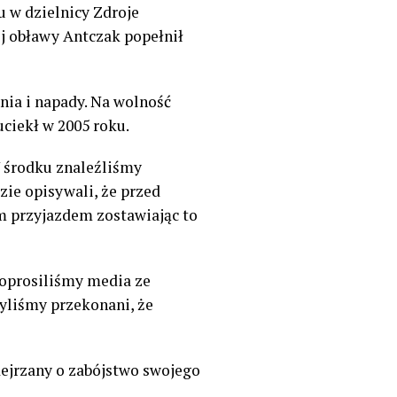
u w dzielnicy Zdroje
ej obławy Antczak popełnił
nia i napady. Na wolność
uciekł w 2005 roku.
W środku znaleźliśmy
zie opisywali, że przed
m przyjazdem zostawiając to
poprosiliśmy media ze
Byliśmy przekonani, że
dejrzany o zabójstwo swojego