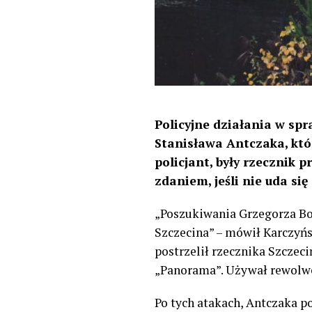
Policyjne działania w sp
Stanisława Antczaka, któ
policjant, były rzecznik
zdaniem, jeśli nie uda si
„Poszukiwania Grzegorza Bo
Szczecina” – mówił Karczyńs
postrzelił rzecznika Szczec
„Panorama”. Używał rewolw
Po tych atakach, Antczaka 