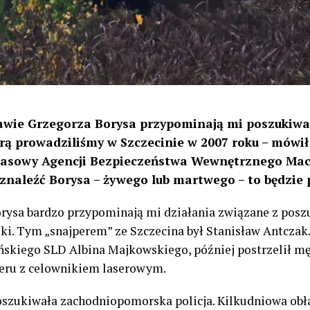
rawie Grzegorza Borysa przypominają mi poszukiwa
rą prowadziliśmy w Szczecinie w 2007 roku – mów
 prasowy Agencji Bezpieczeństwa Wewnętrznego Maci
ę znaleźć Borysa – żywego lub martwego – to będzie p
rysa bardzo przypominają mi działania związane z posz
ki. Tym „snajperem” ze Szczecina był Stanisław Antczak
ińskiego SLD Albina Majkowskiego, później postrzelił 
eru z celownikiem laserowym.
poszukiwała zachodniopomorska policja. Kilkudniowa obł