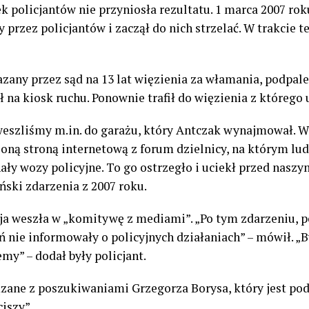
k policjantów nie przyniosła rezultatu. 1 marca 2007 rok
przez policjantów i zaczął do nich strzelać. W trakcie t
zany przez sąd na 13 lat więzienia za włamania, podpale
ł na kiosk ruchu. Ponownie trafił do więzienia z którego 
weszliśmy m.in. do garażu, który Antczak wynajmował. 
ną stroną internetową z forum dzielnicy, na którym lud
y wozy policyjne. To go ostrzegło i uciekł przed naszy
ński zdarzenia z 2007 roku.
cja weszła w „komitywę z mediami”. „Po tym zdarzeniu, 
ń nie informowały o policyjnych działaniach” – mówił. „
emy” – dodał były policjant.
zane z poszukiwaniami Grzegorza Borysa, który jest po
iszy”.