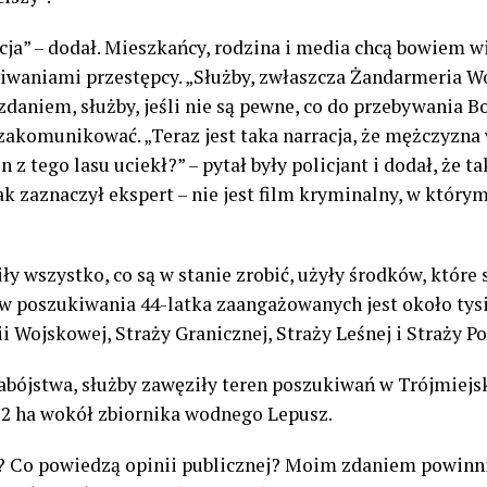
cja” – dodał. Mieszkańcy, rodzina i media chcą bowiem wi
kiwaniami przestępcy. „Służby, zwłaszcza Żandarmeria W
 zdaniem, służby, jeśli nie są pewne, co do przebywania 
komunikować. „Teraz jest taka narracja, że mężczyzna 
n z tego lasu uciekł?” – pytał były policjant i dodał, że
jak zaznaczył ekspert – nie jest film kryminalny, w który
 wszystko, co są w stanie zrobić, użyły środków, które 
 w poszukiwania 44-latka zaangażowanych jest około tys
ii Wojskowej, Straży Granicznej, Straży Leśnej i Straży Po
zabójstwa, służby zawęziły teren poszukiwań w Trójmiej
a 2 ha wokół zbiornika wodnego Lepusz.
dą? Co powiedzą opinii publicznej? Moim zdaniem powinn