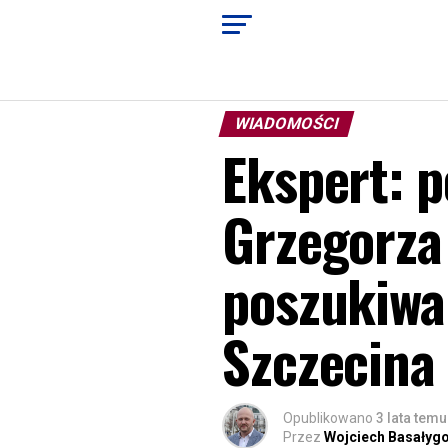
WIADOMOŚCI
Ekspert: p
Grzegorza
poszukiwa
Szczecina
Opublikowano
3 lata temu
Przez
Wojciech Basałyg