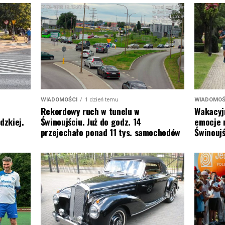
WIADOMOŚCI
1 dzień temu
WIADOMOŚ
Rekordowy ruch w tunelu w
Wakacyj
dzkiej.
Świnoujściu. Już do godz. 14
emocje 
przejechało ponad 11 tys. samochodów
Świnoujś