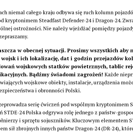
ogach niemal całego kraju odbywa się ruch kolumn pojaz
 kryptonimem Steadfast Defender-24 i Dragon-24. Zwr
ólnej ostrożności. Nie należy wjeżdżać pomiędzy pojazd
rzepraszamy.
szcza w obecnej sytuacji. Prosimy wszystkich aby n
y wojsk i ich lokalizację, dat i godzin przejazdów 
dowań wojskowych statków powietrznych, tablic rej
fikacyjnych. Bądźmy świadomi zagrożeń!
Każde niepr
wiających wojskowe obiekty, instalacje, urządzenia mo
zpieczeństwa i obronności Polski.
rzeprowadza serię ćwiczeń pod wspólnym kryptonimem S
ń STDE-24 Polska odgrywa rolę jednego z państw-gospo
ołnierzy i sprzętu sojuszników. Kluczowym elementem S
em sił zbrojnych innych państw Dragon-24 (DR-24), które