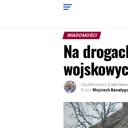
WIADOMOŚCI
Na drogac
wojskowyc
Opublikowano
2 lata temu
Przez
Wojciech Basałyg