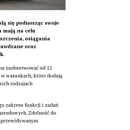
lą się podnosząc swoje
a mają na celu
szczenia, osiągania
rawdzane oraz
k.
na zaobserwować od 12
 w warunkach, które dodają
kich rodzajach
o zakresu funkcji i zadań
onarodowych. Zdolność do
 i przewidywanym