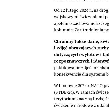
Od 12 lutego 2024 r., na dr
wojskowymi ćwiczeniami pod
apelem o zachowanie szczeg
kolumnie. Za utrudnienia p
Chrońmy także dane, zwła
i zdjęć obrazujących ruch
dotyczących wylotów i lą
rozpoznawczych i identy
publikowanie zdjęć przedsta
konsekwencje dla systemu be
W I połowie 2024 r. NATO p
(STDE-24). W ramach ćwicze
terytorium znaczną liczbę ż
ćwiczenie narodowe z udział