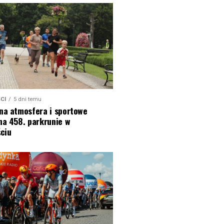
CI
5 dni temu
na atmosfera i sportowe
na 458. parkrunie w
ciu