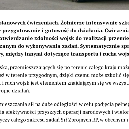
planowych ćwiczeniach. Żołnierze intensywnie szko
c przygotowanie i gotowość do działania. Ćwiczeni
otwierdzanie zdolności wojsk do realizacji przemie
azanym do wykonywania zadań. Systematycznie sp
y, między innymi dotyczące transportu i ruchu wojs
a, przemieszczających się po terenie całego kraju moż
eż w terenie przygodnym, dzięki czemu może szkolić się
t i ruch wojsk jest elementem znajdującym się we wszyst
ojne działań.
ieszczania sił na duże odległości w celu podjęcia pełneg
ia efektywności przyszłych operacji narodowych i wiel
tyczy całego zakresu zadań Sił Zbrojnych RP, w obecnym