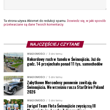
Ta strona używa Akismet do redukcji spamu.
Dowiedz się, w jaki sposób
przetwarzane są dane Twoich komentarzy.
NAJCZĘŚCIEJ CZYTANE
WIADOMOŚCI
3 dni temu
Rekordowy ruch w tunelu w Świnoujściu. Już do
godz. 14 przejechało ponad 11 tys. samochodów
WIADOMOŚCI
5 dni temu
Zabytkowe Mercedesy ponownie zawitają do
Świnoujścia. We wrześniu rusza StarDrive Poland
2026
WIADOMOŚCI
5 dni temu
Jarigol Team Flota Świnoujście zwycięzcą III