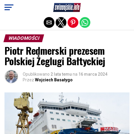
Exit mobile version
WIADOMOŚCI
Piotr Redmerski prezesem
Polskiej Żeglugi Bałtyckiej
Opublikowano
2 lata temu
na
16 marca 2024
Przez
Wojciech Basałygo