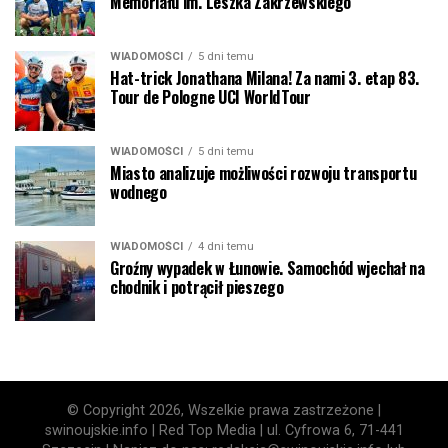
Memoriału im. Leszka Zakrzewskiego
WIADOMOŚCI
5 dni temu
Hat-trick Jonathana Milana! Za nami 3. etap 83.
Tour de Pologne UCI WorldTour
WIADOMOŚCI
5 dni temu
Miasto analizuje możliwości rozwoju transportu
wodnego
WIADOMOŚCI
4 dni temu
Groźny wypadek w Łunowie. Samochód wjechał na
chodnik i potrącił pieszego
© Copyright 2026, Wszelkie prawa zastrzeżone |
swinoujskie.info | Red Top Media | ul. Cyfrowa 6, 71-441