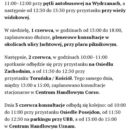
11:00–12:00 przy
pętli autobusowej na Wydrzanach
, a
następnie od 12:30 do 13:30 przy przystanku
przy wieży
widokowej
.
W niedzielę,
1 czerwca
, w godzinach od 13:00 do 18:00,
zaplanowano dłuższe,
plenerowe konsultacje w
okolicach ulicy Jachtowej, przy placu piknikowym
.
Następnie,
2 czerwca
, w godzinach 10:00–11:00
spotkanie odbędzie się przy przystanku
na Osiedlu
Zachodnim
, a od 11:30 do 12:30 przy
przystanku
Toruńska / Kościół
. Tego samego dnia,
między 13:00 a 15:00, zaplanowano konsultacje
stacjonarne w
Centrum Handlowym Corso
.
Dnia
3 czerwca konsultacje
odbędą się kolejno: od 10:00
do 11:00 przy przystanku
Osiedle Posejdon
, od 11:30
do 12:30 na
parkingu przy UBB
, a od 13:00 do 15:00
w
Centrum Handlowym Uznam
.