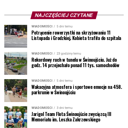
NAJCZĘŚCIEJ CZYTANE
WIADOMOŚCI
5 dni temu
Potrącenie rowerzystki na skrzyżowaniu 11
Listopada i Grodzkiej. Kobieta trafiła do szpitala
WIADOMOŚCI
23 godziny temu
Rekordowy ruch w tunelu w Świnoujściu. Już do
godz. 14 przejechało ponad 11 tys. samochodów
WIADOMOŚCI
5 dni temu
Wakacyjna atmosfera i sportowe emocje na 458.
parkrunie w Świnoujściu
WIADOMOŚCI
3 dni temu
Jarigol Team Flota Świnoujście zwycięzcą III
Memoriału im. Leszka Zakrzewskiego