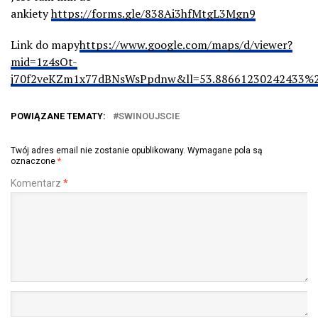
ankiety
https://forms.gle/838Ai3hfMtgL3Mgn9
Link do mapy
https://www.google.com/maps/d/viewer?
mid=1z4sOt-
j70f2veKZm1x77dBNsWsPpdnw&ll=53.88661230242433%
POWIĄZANE TEMATY:
SWINOUJSCIE
Twój adres email nie zostanie opublikowany.
Wymagane pola są
oznaczone
*
Komentarz
*