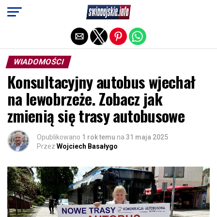
Exit mobile version
WIADOMOŚCI
Konsultacyjny autobus wjechał
na lewobrzeże. Zobacz jak
zmienią się trasy autobusowe
Opublikowano
1 rok temu
na
31 maja 2025
Przez
Wojciech Basałygo