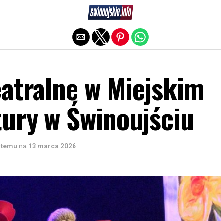
Exit mobile version
eatralne w Miejskim
ury w Świnoujściu
 temu
na
13 marca 2026
o