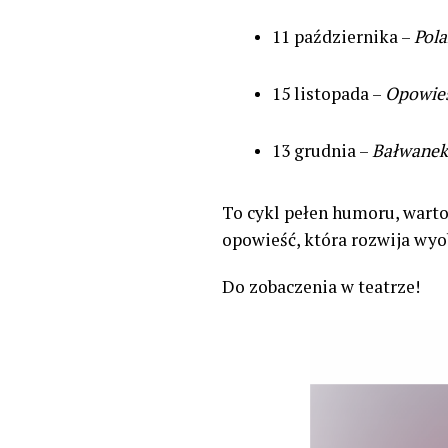
11 października –
Pola
15 listopada –
Opowieś
13 grudnia –
Bałwanek 
To cykl pełen humoru, wartoś
opowieść, która rozwija wyo
Do zobaczenia w teatrze!