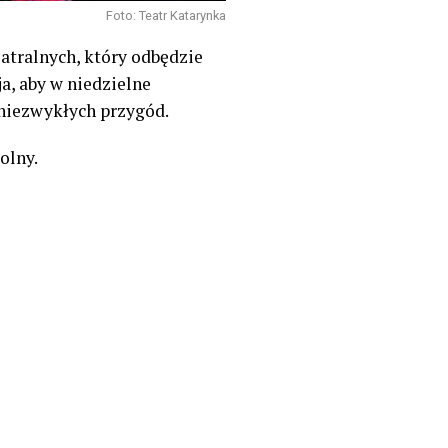
Foto: Teatr Katarynka
tralnych, który odbędzie
ja, aby w niedzielne
 niezwykłych przygód.
olny.