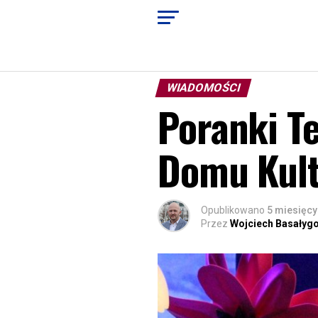
WIADOMOŚCI
Poranki T
Domu Kult
Opublikowano
5 miesięcy
Przez
Wojciech Basałyg