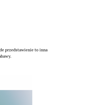
żde przedstawienie to inna
abawy.