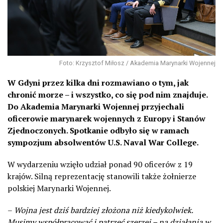
Foto: Krzysztof Miłosz / Akademia Marynarki Wojennej
W Gdyni przez kilka dni rozmawiano o tym, jak
chronić morze – i wszystko, co się pod nim znajduje.
Do
Akademia Marynarki Wojennej
przyjechali
oficerowie marynarek wojennych z Europy i Stanów
Zjednoczonych. Spotkanie odbyło się w ramach
sympozjum absolwentów
U.S. Naval War College
.
W wydarzeniu wzięło udział ponad 90 oficerów z 19
krajów. Silną reprezentację stanowili także żołnierze
polskiej Marynarki Wojennej.
–
Wojna jest dziś bardziej złożona niż kiedykolwiek.
Musimy współpracować i patrzeć szerzej – na działania w