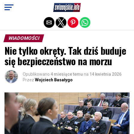
Exit mobile version
WIADOMOŚCI
Nie tylko okręty. Tak dziś buduje
się bezpieczeństwo na morzu
Opublikowano
4 miesiące temu
na
14 kwietnia 2026
Przez
Wojciech Basałygo