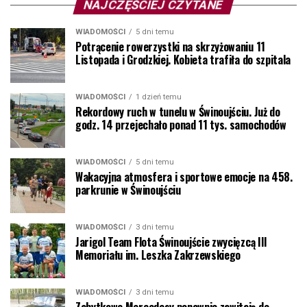
NAJCZĘŚCIEJ CZYTANE
WIADOMOŚCI
5 dni temu
Potrącenie rowerzystki na skrzyżowaniu 11
Listopada i Grodzkiej. Kobieta trafiła do szpitala
WIADOMOŚCI
1 dzień temu
Rekordowy ruch w tunelu w Świnoujściu. Już do
godz. 14 przejechało ponad 11 tys. samochodów
WIADOMOŚCI
5 dni temu
Wakacyjna atmosfera i sportowe emocje na 458.
parkrunie w Świnoujściu
WIADOMOŚCI
3 dni temu
Jarigol Team Flota Świnoujście zwycięzcą III
Memoriału im. Leszka Zakrzewskiego
WIADOMOŚCI
3 dni temu