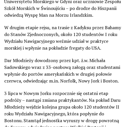
Uniwersytetu Morskiego w Gdyni oraz uczniowie Zespołu
Szkół Morskich w Świnoujściu – po drodze do Hiszpanii
odwiedzą Wyspę Man na Morzu Irlandzkim.
W drugim etapie rejsu, na trasie z Kadyksu przez Bahamy
do Stanów Zjednoczonych, około 120 studentów I roku
Wydziału Nawigacyjnego weźmie udział w praktyce
morskiej i wpłynie na pokładzie fregaty do USA.
Dar Młodzieży dowodzony przez kpt. ż.w. Michała
Sadowskiego wraz z 33-osobową załogą oraz studentami
wpłynie do portów amerykańskich w drugiej połowie
czerwca, odwiedzając m.in. Norfolk, Nowy Jork i Boston.
3 lipca w Nowym Jorku rozpocznie się ostatni etap
podróży – nastąpi zmiana praktykantów. Na pokład Daru
Młodzieży wejdzie kolejna grupa około 120 studentów II
roku Wydziału Nawigacyjnego, która popłynie do
Bostonu. Stamtąd jednostka wyruszy w drogę powrotną