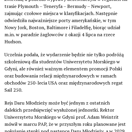
trasie Plymouth – Teneryfa – Bermudy – Newport,
zajmując czołowe miejsca w klasyfikacjach. Następnie
odwiedziła najważniejsze porty amerykańskie, w tym
Nowy Jork, Boston, Baltimore i Filadelfię, biorąc udział
m.in. w paradzie żaglowców z okazji 4 lipca na rzece
Hudson.
Uczelnia podała, że wydarzenie będzie nie tylko podróżą
szkoleniową dla studentów Uniwersytetu Morskiego w
Gdyni, ale również ważnym elementem promocji Polski
oraz budowania relacji międzynarodowych w ramach
obchodów 250-lecia USA oraz międzynarodowych regat
Sail 250.
Rejs Daru Młodzieży może być jednym z ostatnich
dalekich przedsięwzięć wysłużonej jednostki. Rektor
Uniwersytetu Morskiego w Gdyni prof. Adam Weintrit
mówił w marcu PAP, że w przyszłym roku planowane jest
położenie stępki pod następcę Daru Młodzieży, a w 2029