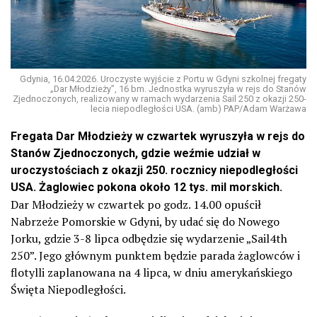
Gdynia, 16.04.2026. Uroczyste wyjście z Portu w Gdyni szkolnej fregaty
„Dar Młodzieży”, 16 bm. Jednostka wyruszyła w rejs do Stanów
Zjednoczonych, realizowany w ramach wydarzenia Sail 250 z okazji 250-
lecia niepodległości USA. (amb) PAP/Adam Warżawa
Fregata Dar Młodzieży w czwartek wyruszyła w rejs do
Stanów Zjednoczonych, gdzie weźmie udział w
uroczystościach z okazji 250. rocznicy niepodległości
USA. Żaglowiec pokona około 12 tys. mil morskich.
Dar Młodzieży w czwartek po godz. 14.00 opuścił
Nabrzeże Pomorskie w Gdyni, by udać się do Nowego
Jorku, gdzie 3-8 lipca odbędzie się wydarzenie „Sail4th
250”. Jego głównym punktem będzie parada żaglowców i
flotylli zaplanowana na 4 lipca, w dniu amerykańskiego
Święta Niepodległości.