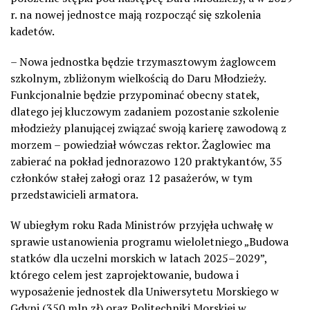
r. na nowej jednostce mają rozpocząć się szkolenia
kadetów.
– Nowa jednostka będzie trzymasztowym żaglowcem
szkolnym, zbliżonym wielkością do Daru Młodzieży.
Funkcjonalnie będzie przypominać obecny statek,
dlatego jej kluczowym zadaniem pozostanie szkolenie
młodzieży planującej związać swoją karierę zawodową z
morzem – powiedział wówczas rektor. Żaglowiec ma
zabierać na pokład jednorazowo 120 praktykantów, 35
członków stałej załogi oraz 12 pasażerów, w tym
przedstawicieli armatora.
W ubiegłym roku Rada Ministrów przyjęła uchwałę w
sprawie ustanowienia programu wieloletniego „Budowa
statków dla uczelni morskich w latach 2025–2029”,
którego celem jest zaprojektowanie, budowa i
wyposażenie jednostek dla Uniwersytetu Morskiego w
Gdyni (350 mln zł) oraz Politechniki Morskiej w