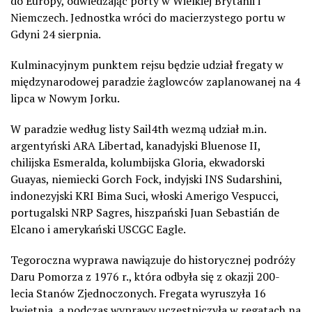
do Europy, odwiedzając porty w Wielkiej Brytanii i
Niemczech. Jednostka wróci do macierzystego portu w
Gdyni 24 sierpnia.
Kulminacyjnym punktem rejsu będzie udział fregaty w
międzynarodowej paradzie żaglowców zaplanowanej na 4
lipca w Nowym Jorku.
W paradzie według listy Sail4th wezmą udział m.in.
argentyński ARA Libertad, kanadyjski Bluenose II,
chilijska Esmeralda, kolumbijska Gloria, ekwadorski
Guayas, niemiecki Gorch Fock, indyjski INS Sudarshini,
indonezyjski KRI Bima Suci, włoski Amerigo Vespucci,
portugalski NRP Sagres, hiszpański Juan Sebastián de
Elcano i amerykański USCGC Eagle.
Tegoroczna wyprawa nawiązuje do historycznej podróży
Daru Pomorza z 1976 r., która odbyła się z okazji 200-
lecia Stanów Zjednoczonych. Fregata wyruszyła 16
kwietnia, a podczas wyprawy uczestniczyła w regatach na