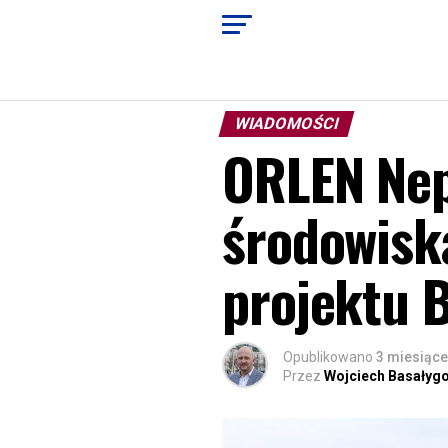
WIADOMOŚCI
ORLEN Nep
środowisk
projektu B
Opublikowano
3 miesiące
Przez
Wojciech Basałyg