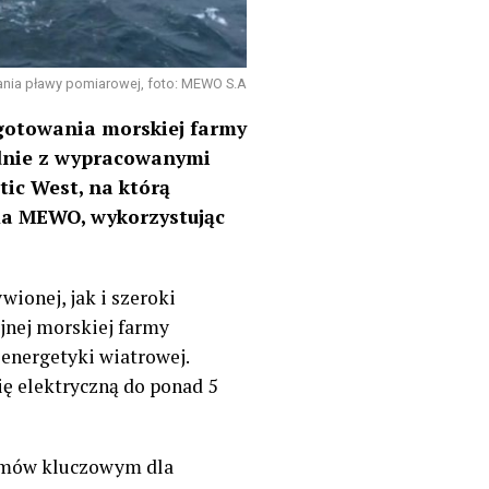
ania pławy pomiarowej, foto: MEWO S.A
gotowania morskiej farmy
godnie z wypracowanymi
ic West, na którą
rma MEWO, wykorzystując
ionej, jak i szeroki
jnej morskiej farmy
energetyki wiatrowej.
ię elektryczną do ponad 5
zmów kluczowym dla