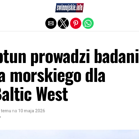
Exit mobile version
tun prowadzi badan
a morskiego dla
altic West
 temu
na
10 maja 2026
o