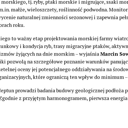
orskiego, tj. ryby, ptaki morskie i migrujące, ssaki mo
.in. małże, wieloszczety, roślinność podwodna. Monitor
ycenie naturalnej zmienności sezonowej i zapewnia peł
orach roku.
iego to ważny etap projektowania morskiej farmy wiat
gatunkowy i kondycja ryb, trasy migracyjne ptaków, aktyw
nizmów żyjących na dnie morskim – wyjaśnia
Marcin Sow
ki pozwolą na szczegółowe poznanie warunków panujący
zetelnej oceny jej potencjalnego oddziaływania na środ
ganizacyjnych, które ograniczą ten wpływ do minimum –
eptun prowadzi badania budowy geologicznej podłoża 
 Zgodnie z przyjętym harmonogramem, pierwsza energia 