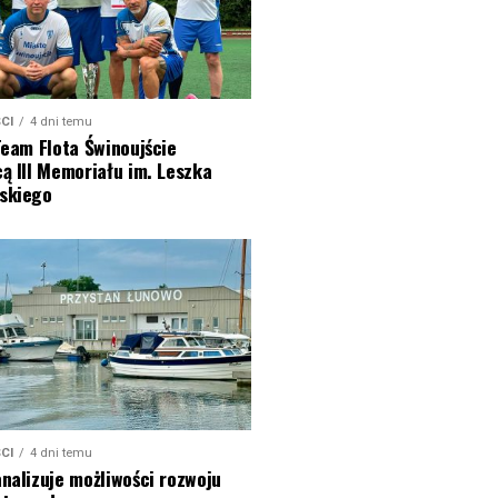
CI
4 dni temu
Team Flota Świnoujście
ą III Memoriału im. Leszka
skiego
CI
4 dni temu
nalizuje możliwości rozwoju