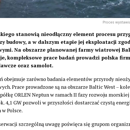
Proces wystawi
kiego stanowią nieodłączny element procesu przy
azy budowy, a w dalszym etapie jej eksploatacji z
ymi. Na obszarze planowanej farmy wiatrowej Balt
esje, kompleksowe prace badań prowadzi polska fi
adawcze oraz samolot.
ń obejmuje zarówno badania elementów przyrody nieożyw
ch. Prace prowadzone są na obszarze Baltic West – kole
spółkę ORLEN Neptun w ramach II fazy rozwoju morskiej 
k. 4,1 GW pozwoli w przyszłości dostarczać czystą energ
w Polsce.
erwacji szczególną uwagę poświęca się grupom organi