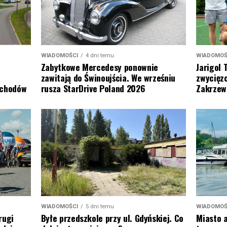
WIADOMOŚ
WIADOMOŚCI
4 dni temu
Jarigol 
Zabytkowe Mercedesy ponownie
zwycięzc
zawitają do Świnoujścia. We wrześniu
Zakrzew
ochodów
rusza StarDrive Poland 2026
WIADOMOŚ
WIADOMOŚCI
5 dni temu
Miasto a
rugi
Byłe przedszkole przy ul. Gdyńskiej. Co