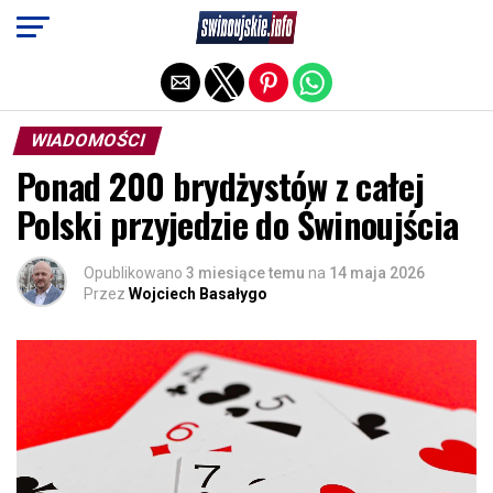
Exit mobile version
WIADOMOŚCI
Ponad 200 brydżystów z całej
Polski przyjedzie do Świnoujścia
Opublikowano
3 miesiące temu
na
14 maja 2026
Przez
Wojciech Basałygo