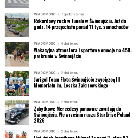
WIADOMOŚCI
7 godzin temu
Rekordowy ruch w tunelu w Świnoujściu. Już do
godz. 14 przejechało ponad 11 tys. samochodów
WIADOMOŚCI
4 dni temu
Wakacyjna atmosfera i sportowe emocje na 458.
parkrunie w Świnoujściu
WIADOMOŚCI
2 dni temu
Jarigol Team Flota Świnoujście zwycięzcą III
Memoriału im. Leszka Zakrzewskiego
WIADOMOŚCI
2 dni temu
Zabytkowe Mercedesy ponownie zawitają do
Świnoujścia. We wrześniu rusza StarDrive Poland
2026
WIADOMOŚCI
2 dni temu
Hat-trick Jonathana Milana! Za nami 3. etap 83.