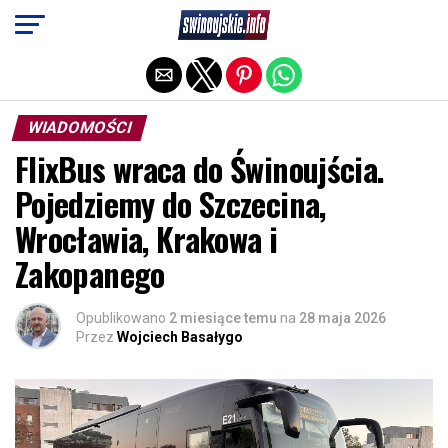
Exit mobile version
WIADOMOŚCI
FlixBus wraca do Świnoujścia.
Pojedziemy do Szczecina,
Wrocławia, Krakowa i
Zakopanego
Opublikowano
2 miesiące temu
na
28 maja 2026
Przez
Wojciech Basałygo