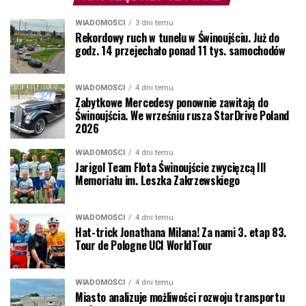
WIADOMOŚCI
3 dni temu
Rekordowy ruch w tunelu w Świnoujściu. Już do
godz. 14 przejechało ponad 11 tys. samochodów
WIADOMOŚCI
4 dni temu
Zabytkowe Mercedesy ponownie zawitają do
Świnoujścia. We wrześniu rusza StarDrive Poland
2026
WIADOMOŚCI
4 dni temu
Jarigol Team Flota Świnoujście zwycięzcą III
Memoriału im. Leszka Zakrzewskiego
WIADOMOŚCI
4 dni temu
Hat-trick Jonathana Milana! Za nami 3. etap 83.
Tour de Pologne UCI WorldTour
WIADOMOŚCI
4 dni temu
Miasto analizuje możliwości rozwoju transportu