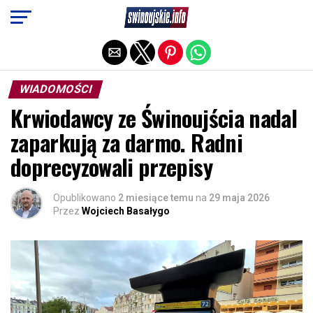
Exit mobile version
WIADOMOŚCI
Krwiodawcy ze Świnoujścia nadal
zaparkują za darmo. Radni
doprecyzowali przepisy
Opublikowano
2 miesiące temu
na
29 maja 2026
Przez
Wojciech Basałygo