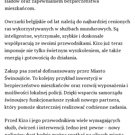
śladów oraz zapewnianiem bezpieczeństwa
mieszkańcom.
Owczarki belgijskie od lat należą do najbardziej cenionych
ras wykorzystywanych w służbach mundurowych. Są
inteligentne, wytrzymałe, szybkie i doskonale
współpracują ze swoimi przewodnikami. Kizo już teraz
imponuje nie tylko świetnym wyszkoleniem, ale także
energią i gotowością do działania.
Zakup psa został dofinansowany przez Miasto
Świnoujście. To kolejny przykład inwestycji w
bezpieczeństwo mieszkańców oraz rozwój wyposażenia i
możliwości lokalnej policji. Dzięki wsparciu samorządu
świnoujscy funkcjonariusze zyskali nowego partnera,
który pomoże skuteczniej realizować codzienne zadania.
Przed Kizo i jego przewodnikiem wiele wymagających
służb, ćwiczeń i interwencji. Jedno jest pewne – nowy
policyjny duet będzie można spotkać na ulicach miasta,