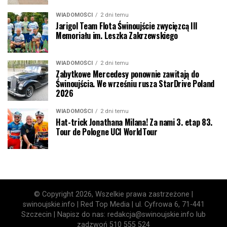
WIADOMOŚCI
2 dni temu
Jarigol Team Flota Świnoujście zwycięzcą III
Memoriału im. Leszka Zakrzewskiego
WIADOMOŚCI
2 dni temu
Zabytkowe Mercedesy ponownie zawitają do
Świnoujścia. We wrześniu rusza StarDrive Poland
2026
WIADOMOŚCI
2 dni temu
Hat-trick Jonathana Milana! Za nami 3. etap 83.
Tour de Pologne UCI WorldTour
© Copyright 2026, Wszelkie prawa zastrzeżone |
swinoujskie.info | Red Top Media | ul. Cyfrowa 6, 71-441
Szczecin | Napisz do nas: redakcja@swinoujskie.info lub
zadzwoń 510 555 524