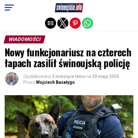
Exit mobile version
WIADOMOŚCI
Nowy funkcjonariusz na czterech
łapach zasilił świnoujską policję
Opublikowano
2 miesiące temu
na
30 maja 2026
Przez
Wojciech Basałygo