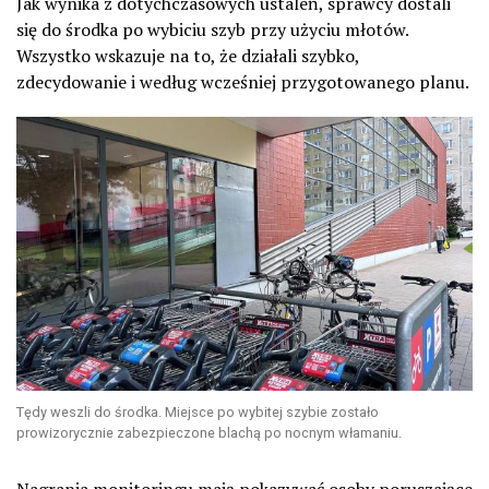
Jak wynika z dotychczasowych ustaleń, sprawcy dostali
się do środka po wybiciu szyb przy użyciu młotów.
Wszystko wskazuje na to, że działali szybko,
zdecydowanie i według wcześniej przygotowanego planu.
Tędy weszli do środka. Miejsce po wybitej szybie zostało
prowizorycznie zabezpieczone blachą po nocnym włamaniu.
Nagrania monitoringu mają pokazywać osoby poruszające