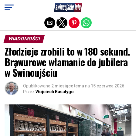
Exit mobile version
WIADOMOŚCI
Złodzieje zrobili to w 180 sekund.
Brawurowe włamanie do jubilera
w Świnoujściu
Opublikowano
2 miesiące temu
na
15 czerwca 2026
Przez
Wojciech Basałygo