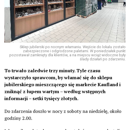
Sklep jubilerski po nocnym włamaniu. Wejście do lokalu zostało
zabezpieczone i odgrodzone paletami. W poniedziałek punkt
pozostawał zamknięty dla klientów, a na miejscu wciąż widoczne były
ślady działań po zdarzeniu.
To trwało zaledwie trzy minuty. Tyle czasu
wystarczyło sprawcom, by włamać się do sklepu
jubilerskiego mieszczącego się markecie Kaufland i
zniknąć z łupem wartym – według wstępnych
informacji – setki tysięcy złotych.
Do zdarzenia doszło w nocy z soboty na niedzielę, około
godziny 2.00.