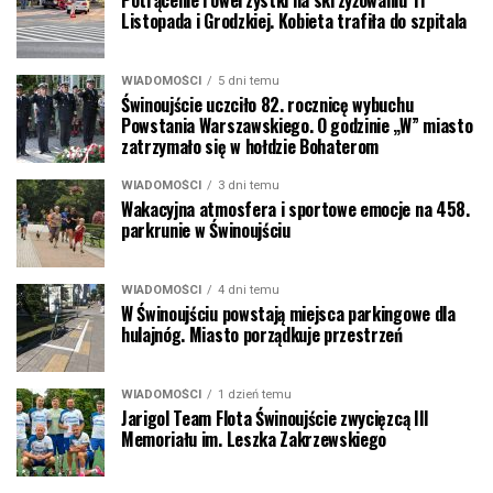
Listopada i Grodzkiej. Kobieta trafiła do szpitala
WIADOMOŚCI
5 dni temu
Świnoujście uczciło 82. rocznicę wybuchu
Powstania Warszawskiego. O godzinie „W” miasto
zatrzymało się w hołdzie Bohaterom
WIADOMOŚCI
3 dni temu
Wakacyjna atmosfera i sportowe emocje na 458.
parkrunie w Świnoujściu
WIADOMOŚCI
4 dni temu
W Świnoujściu powstają miejsca parkingowe dla
hulajnóg. Miasto porządkuje przestrzeń
WIADOMOŚCI
1 dzień temu
Jarigol Team Flota Świnoujście zwycięzcą III
Memoriału im. Leszka Zakrzewskiego