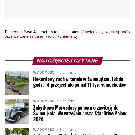
Ta strona używa Akismet do redukcji spamu.
Dowiedz się, w jaki sposób
przetwarzane są dane Twoich komentarzy.
NAJCZĘŚCIEJ CZYTANE
WIADOMOŚCI
3 dni temu
Rekordowy ruch w tunelu w Świnoujściu. Już do
godz. 14 przejechało ponad 11 tys. samochodów
WIADOMOŚCI
5 dni temu
Zabytkowe Mercedesy ponownie zawitają do
Świnoujścia. We wrześniu rusza StarDrive Poland
2026
WIADOMOŚCI
5 dni temu