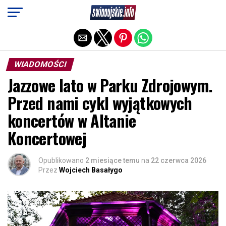
Exit mobile version
WIADOMOŚCI
Jazzowe lato w Parku Zdrojowym.
Przed nami cykl wyjątkowych
koncertów w Altanie
Koncertowej
Opublikowano
2 miesiące temu
na
22 czerwca 2026
Przez
Wojciech Basałygo