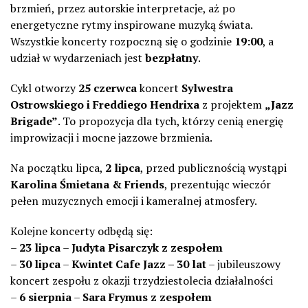
brzmień, przez autorskie interpretacje, aż po
energetyczne rytmy inspirowane muzyką świata.
Wszystkie koncerty rozpoczną się o godzinie
19:00
, a
udział w wydarzeniach jest
bezpłatny
.
Cykl otworzy
25 czerwca
koncert
Sylwestra
Ostrowskiego i Freddiego Hendrixa
z projektem
„Jazz
Brigade”
. To propozycja dla tych, którzy cenią energię
improwizacji i mocne jazzowe brzmienia.
Na początku lipca,
2 lipca
, przed publicznością wystąpi
Karolina Śmietana & Friends
, prezentując wieczór
pełen muzycznych emocji i kameralnej atmosfery.
Kolejne koncerty odbędą się:
–
23 lipca
–
Judyta Pisarczyk z zespołem
–
30 lipca
–
Kwintet Cafe Jazz – 30 lat
– jubileuszowy
koncert zespołu z okazji trzydziestolecia działalności
–
6 sierpnia
–
Sara Frymus z zespołem