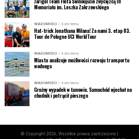
Jarigol Team Flota Świnoujście zwycięzcą III
Memoriału im. Leszka Zakrzewskiego
WIADOMOŚCI
5 dni temu
Hat-trick Jonathana Milana! Za nami 3. etap 83.
Tour de Pologne UCI WorldTour
WIADOMOŚCI
5 dni temu
Miasto analizuje możliwości rozwoju transportu
wodnego
WIADOMOŚCI
4 dni temu
Groźny wypadek w Łunowie. Samochód wjechał na
chodnik i potrącił pieszego
© Copyright 2026, Wszelkie prawa zastrzeżone |