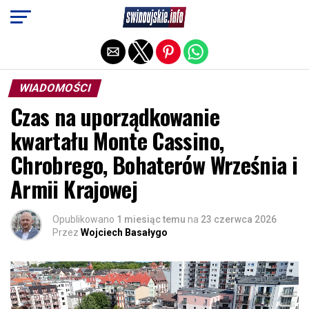
Exit mobile version
WIADOMOŚCI
Czas na uporządkowanie
kwartału Monte Cassino,
Chrobrego, Bohaterów Września i
Armii Krajowej
Opublikowano
1 miesiąc temu
na
23 czerwca 2026
Przez
Wojciech Basałygo