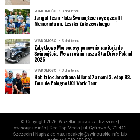
WIADOMOŚCI
3 dni temu
Jarigol Team Flota Świnoujście zwycięzcą III
Memoriału im. Leszka Zakrzewskiego
WIADOMOŚCI
3 dni temu
Zabytkowe Mercedesy ponownie zawitają do
Świnoujścia. We wrześniu rusza StarDrive Poland
2026
WIADOMOŚCI
3 dni temu
Hat-trick Jonathana Milana! Za nami 3. etap 83.
Tour de Pologne UCI WorldTour
© Copyright 2026, Wszelkie prawa zastrzeżone |
swinoujskie.info | Red Top Media | ul. Cyfrowa 6, 71-441
Szczecin | Napisz do nas: redakcja@swinoujskie.info lub