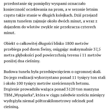
przedostanie się pomiędzy wyspami oznaczało
konieczność oczekiwania na prom, a w sezonie letnim
często także stanie w długich kolejkach. Dziś przejazd
samym tunelem zajmuje około dwóch minut, a wraz z
dojazdem do wlotów zwykle nie przekracza czterech
minut.
Obiekt o całkowitej długości blisko 1800 metrów
przebiega pod dnem Świny, osiągając maksymalnie 37,5
metra głębokości pod powierzchnią terenu i 11 metrów
poniżej dna cieśniny.
Budowa tunelu była przedsięwzięciem o ogromnej skali.
Do jego realizacji wykorzystano ponad 11 tysięcy ton stali
i około 100 tysięcy metrów sześciennych betonu.
Drążenie prowadziła ważąca ponad 3120 ton maszyna
TBM „Wyspiarka”, która w ciągu zaledwie sześciu miesięcy
wydrążyła niemal półtorakilometrowy odcinek pod
cieśniną.