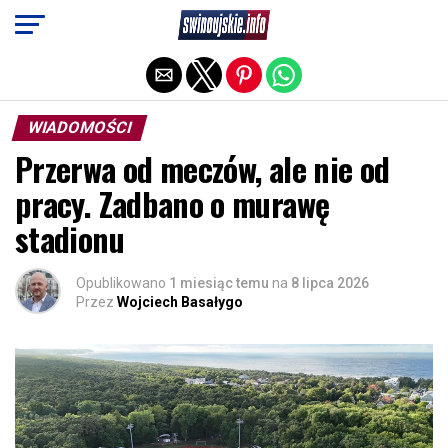
Exit mobile version
WIADOMOŚCI
Przerwa od meczów, ale nie od
pracy. Zadbano o murawę
stadionu
Opublikowano
1 miesiąc temu
na
8 lipca 2026
Przez
Wojciech Basałygo