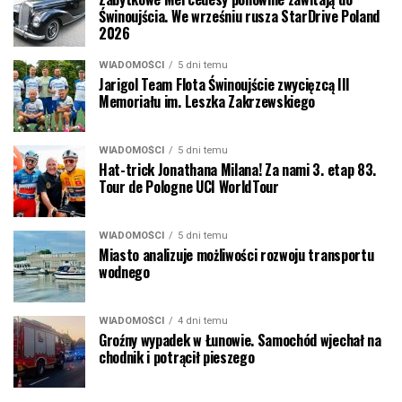
Świnoujścia. We wrześniu rusza StarDrive Poland
2026
WIADOMOŚCI
5 dni temu
Jarigol Team Flota Świnoujście zwycięzcą III
Memoriału im. Leszka Zakrzewskiego
WIADOMOŚCI
5 dni temu
Hat-trick Jonathana Milana! Za nami 3. etap 83.
Tour de Pologne UCI WorldTour
WIADOMOŚCI
5 dni temu
Miasto analizuje możliwości rozwoju transportu
wodnego
WIADOMOŚCI
4 dni temu
Groźny wypadek w Łunowie. Samochód wjechał na
chodnik i potrącił pieszego