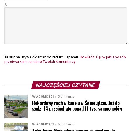
Δ
Ta strona używa Akismet do redukcji spamu.
Dowiedz się, w jaki sposób
przetwarzane są dane Twoich komentarzy.
NAJCZĘŚCIEJ CZYTANE
WIADOMOŚCI
3 dni temu
Rekordowy ruch w tunelu w Świnoujściu. Już do
godz. 14 przejechało ponad 11 tys. samochodów
WIADOMOŚCI
5 dni temu
Zabytkowe Mercedesy ponownie zawitają do