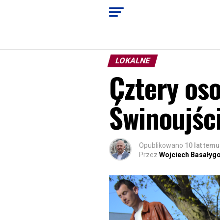
LOKALNE
Cztery oso
Świnoujści
Opublikowano
10 lat temu
Przez
Wojciech Basałyg