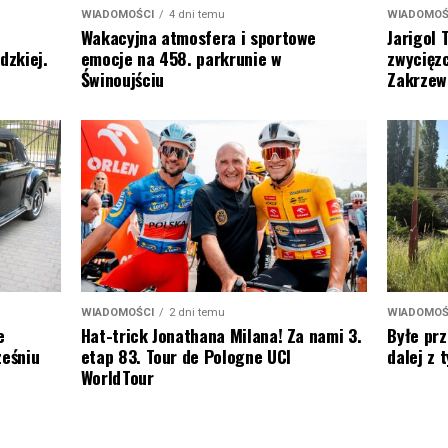
WIADOMOŚCI
4 dni temu
WIADOMOŚ
Wakacyjna atmosfera i sportowe
Jarigol 
emocje na 458. parkrunie w
dzkiej.
zwycięzc
Świnoujściu
Zakrzew
WIADOMOŚCI
2 dni temu
WIADOMOŚ
Hat-trick Jonathana Milana! Za nami 3.
e
Byłe prz
etap 83. Tour de Pologne UCI
ześniu
dalej z
WorldTour