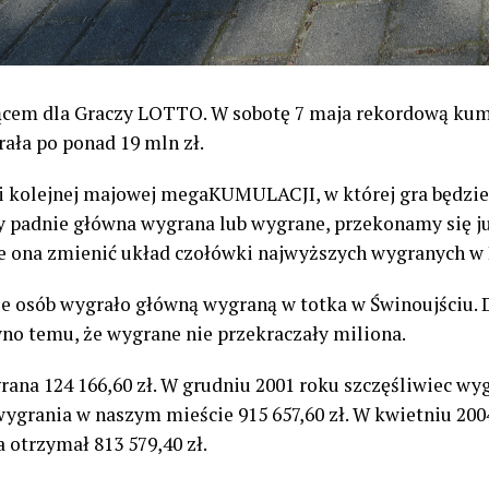
cem dla Graczy LOTTO. W sobotę 7 maja rekordową kum
rała po ponad 19 mln zł.
 kolejnej majowej megaKUMULACJI, w której gra będzie 
zy padnie główna wygrana lub wygrane, przekonamy się ju
że ona zmienić układ czołówki najwyższych wygranych w 
e osób wygrało główną wygraną w totka w Świnoujściu. Do
awno temu, że wygrane nie przekraczały miliona.
rana 124 166,60 zł. W grudniu 2001 roku szczęśliwiec wygr
ygrania w naszym mieście 915 657,60 zł. W kwietniu 2004
a otrzymał 813 579,40 zł.