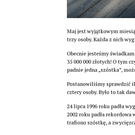
Maj jest wyjątkowym miesią
trzy osoby. Każda z nich wyg
Obecnie jesteśmy świadkami
35 000 000 złotych! O tym c
padnie jedna „szóstka”, mo
Postanowiliśmy sprawdzić il
cztery osoby. Było to tak d
24 lipca 1996 roku padła wyg
2002 roku padła rekordowa w
trafiono szóstkę, a zwycięzc