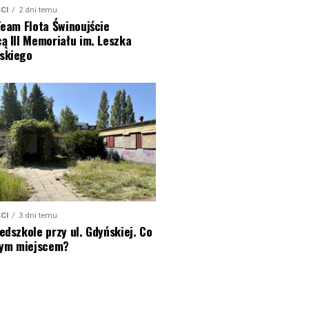
CI
2 dni temu
Team Flota Świnoujście
ą III Memoriału im. Leszka
skiego
CI
3 dni temu
edszkole przy ul. Gdyńskiej. Co
 tym miejscem?