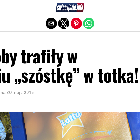
Exit mobile version
by trafiły w
u „szóstkę” w totka!
na
30 maja 2016
o