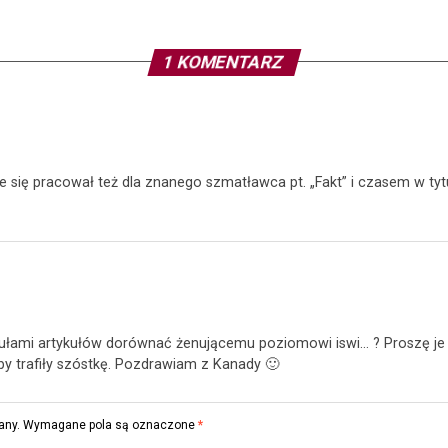
1 KOMENTARZ
e się pracował też dla znanego szmatławca pt. „Fakt” i czasem w ty
tułami artykułów dorównać żenującemu poziomowi iswi… ? Proszę j
oby trafiły szóstkę. Pozdrawiam z Kanady 🙂
any.
Wymagane pola są oznaczone
*