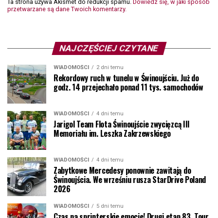
Ta strona używa Akismet do redukcji spamu.
Dowiedz się, w jaki sposób
przetwarzane są dane Twoich komentarzy.
NAJCZĘŚCIEJ CZYTANE
WIADOMOŚCI
2 dni temu
Rekordowy ruch w tunelu w Świnoujściu. Już do
godz. 14 przejechało ponad 11 tys. samochodów
WIADOMOŚCI
4 dni temu
Jarigol Team Flota Świnoujście zwycięzcą III
Memoriału im. Leszka Zakrzewskiego
WIADOMOŚCI
4 dni temu
Zabytkowe Mercedesy ponownie zawitają do
Świnoujścia. We wrześniu rusza StarDrive Poland
2026
WIADOMOŚCI
5 dni temu
Czas na sprinterskie emocje! Drugi etap 83. Tour