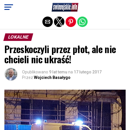
Exit mobile version
LOKALNE
Przeskoczyli przez płot, ale nie
chcieli nic ukraść!
Opublikowano
9 lat temu
na
17 lutego 2017
Przez
Wojciech Basałygo