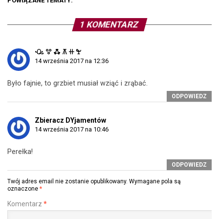
POWIĄZANE TEMATY:
1 KOMENTARZ
ꘐ ꖜ ꗈ ꕧ ꔠ ꖟ
14 września 2017 na 12:36
Było fajnie, to grzbiet musiał wziąć i zrąbać.
ODPOWIEDZ
Zbieracz DYjamentów
14 września 2017 na 10:46
Perełka!
ODPOWIEDZ
Twój adres email nie zostanie opublikowany.
Wymagane pola są
oznaczone
*
Komentarz
*