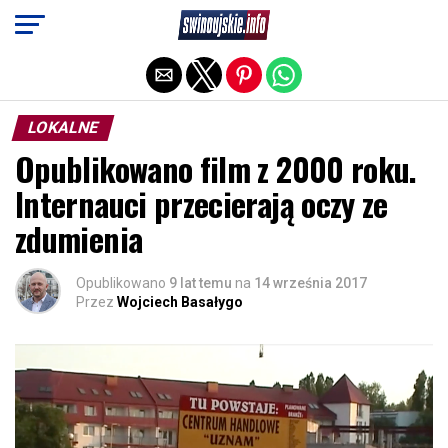
Exit mobile version
LOKALNE
Opublikowano film z 2000 roku.
Internauci przecierają oczy ze
zdumienia
Opublikowano
9 lat temu
na
14 września 2017
Przez
Wojciech Basałygo