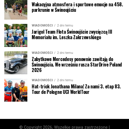
Wakacyjna atmosfera i sportowe emocje na 458.
parkrunie w Świnoujściu
WIADOMOŚCI
2 dni temu
Jarigol Team Flota Świnoujście zwycięzcą III
Memoriału im. Leszka Zakrzewskiego
WIADOMOŚCI
2 dni temu
Zabytkowe Mercedesy ponownie zawitają do
Świnoujścia. We wrześniu rusza StarDrive Poland
2026
WIADOMOŚCI
2 dni temu
Hat-trick Jonathana Milana! Za nami 3. etap 83.
Tour de Pologne UCI WorldTour
© Copyright 2026, Wszelkie prawa zastrzeżone |