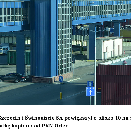
czecin i Świnoujście SA powiększył o blisko 10 ha
iałkę kupiono od PKN Orlen.