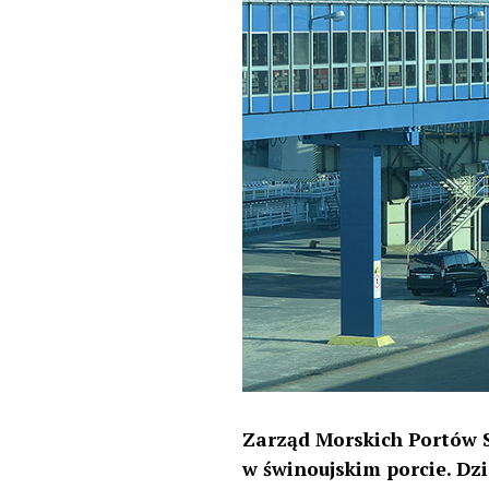
Zarząd Morskich Portów Sz
w świnoujskim porcie. Dz