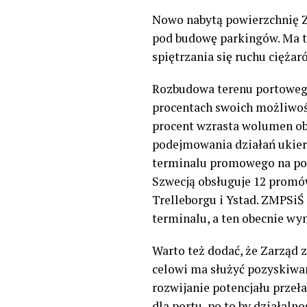
Nowo nabytą powierzchnię 
pod budowę parkingów. Ma to
spiętrzania się ruchu cięża
Rozbudowa terenu portowego 
procentach swoich możliwoś
procent wzrasta wolumen obs
podejmowania działań ukier
terminalu promowego na poł
Szwecją obsługuje 12 promó
Trelleborgu i Ystad. ZMPSiŚ
terminalu, a ten obecnie wyn
Warto też dodać, że Zarząd
celowi ma służyć pozyskiwan
rozwijanie potencjału prze
dla portu, po to by działal