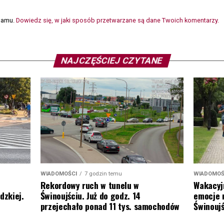
spamu.
Dowiedz się, w jaki sposób przetwarzane są dane Twoich komentarzy.
NAJCZĘŚCIEJ CZYTANE
WIADOMOŚ
WIADOMOŚCI
7 godzin temu
Wakacyj
Rekordowy ruch w tunelu w
emocje 
dzkiej.
Świnoujściu. Już do godz. 14
Świnoujś
przejechało ponad 11 tys. samochodów