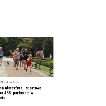
CI
4 dni temu
na atmosfera i sportowe
na 458. parkrunie w
ciu