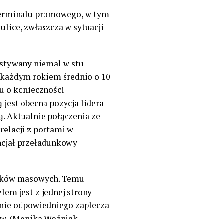
terminalu promowego, w tym
lice, zwłaszcza w sytuacji
ystywany niemal w stu
 każdym rokiem średnio o 10
u o konieczności
est obecna pozycja lidera –
. Aktualnie połączenia ze
elacji z portami w
encjał przeładunkowy
dunków masowych. Temu
em jest z jednej strony
enie odpowiedniego zaplecza
ców. (Monika Woźniak-