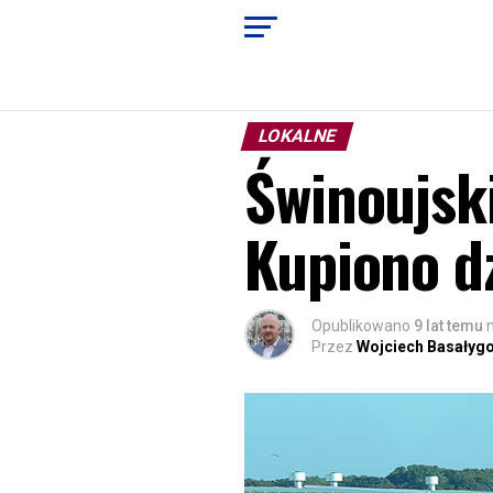
LOKALNE
Świnoujski
Kupiono d
Opublikowano
9 lat temu
Przez
Wojciech Basałyg