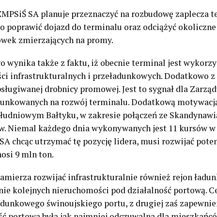
ZMPSiŚ SA planuje przeznaczyć na rozbudowę zaplecza 
 poprawić dojazd do terminalu oraz odciążyć okoliczne u
rówek zmierzających na promy.
wynika także z faktu, iż obecnie terminal jest wykorz
ci infrastrukturalnych i przeładunkowych. Dodatkowo z
ługiwanej drobnicy promowej. Jest to sygnał dla Zarząd
unkowanych na rozwój terminalu. Dodatkową motywacją j
udniowym Bałtyku, w zakresie połączeń ze Skandynawią
w. Niemal każdego dnia wykonywanych jest 11 kursów w r
 SA chcąc utrzymać tę pozycję lidera, musi rozwijać pot
osi 9 mln ton.
 zamierza rozwijać infrastrukturalnie również rejon ła
ie kolejnych nieruchomości pod działalność portową. Cel
ładunkowego świnoujskiego portu, z drugiej zaś zapewni
ność portowa była jak najmniej odczuwalna dla mieszkań