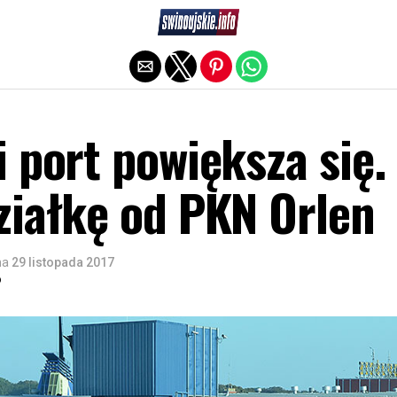
Exit mobile version
 port powiększa się.
ziałkę od PKN Orlen
na
29 listopada 2017
o