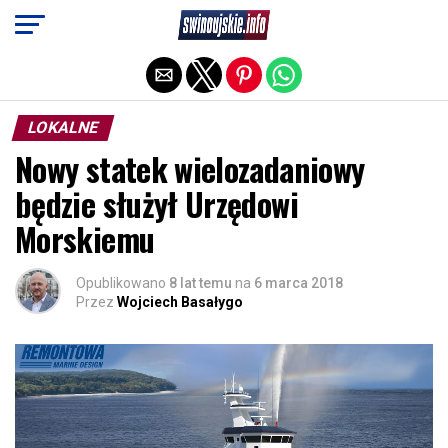
Exit mobile version
LOKALNE
Nowy statek wielozadaniowy
będzie służył Urzędowi
Morskiemu
Opublikowano
8 lat temu
na
6 marca 2018
Przez
Wojciech Basałygo