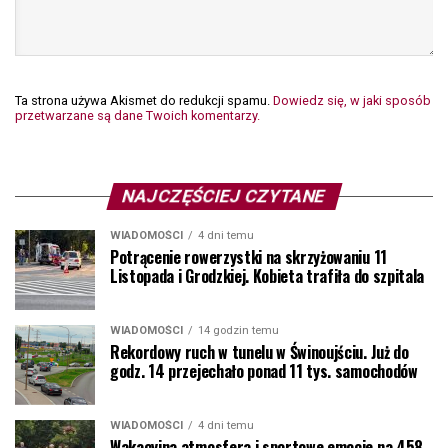
Ta strona używa Akismet do redukcji spamu.
Dowiedz się, w jaki sposób
przetwarzane są dane Twoich komentarzy.
NAJCZĘŚCIEJ CZYTANE
WIADOMOŚCI
4 dni temu
Potrącenie rowerzystki na skrzyżowaniu 11
Listopada i Grodzkiej. Kobieta trafiła do szpitala
WIADOMOŚCI
14 godzin temu
Rekordowy ruch w tunelu w Świnoujściu. Już do
godz. 14 przejechało ponad 11 tys. samochodów
WIADOMOŚCI
4 dni temu
Wakacyjna atmosfera i sportowe emocje na 458.