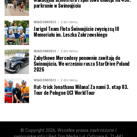
parkrunie w Świnoujściu
WIADOMOŚCI
2 dni temu
Jarigol Team Flota Świnoujście zwycięzcą III
Memoriału im. Leszka Zakrzewskiego
WIADOMOŚCI
2 dni temu
Zabytkowe Mercedesy ponownie zawitają do
Świnoujścia. We wrześniu rusza StarDrive Poland
2026
WIADOMOŚCI
2 dni temu
Hat-trick Jonathana Milana! Za nami 3. etap 83.
Tour de Pologne UCI WorldTour
© Copyright 2026, Wszelkie prawa zastrzeżone |
swinoujskie.info | Red Top Media | ul. Cyfrowa 6, 71-441