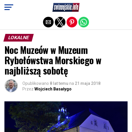
Exit mobile version
LOKALNE
Noc Muzeów w Muzeum
Rybołówstwa Morskiego w
najbliższą sobotę
Opublikowano
8 lat temu
na
21 maja 2018
Przez
Wojciech Basałygo